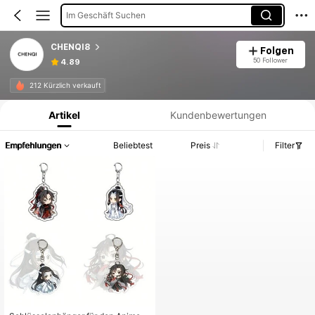
Im Geschäft Suchen
CHENQI8
Folgen
50 Follower
4.89
Produktinformation: Preisangabe, Verkaufs- und Lagerbestandsdetails.
212 Kürzlich verkauft
Artikel
Kundenbewertungen
Empfehlungen
Beliebtest
Preis
Filter