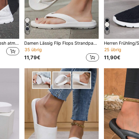
10
11
Herren Frühling/Sommer Mesh atmungsaktive lässige vielseitige Slip-On Loafer, geschlossene Zehenschuhe
Damen Lässig Flip Flops Strandpantoffeln, Große Größen Zehentrenner Sandalen, Paar Hausschuhe
35 übrig
25 übrig
11,79€
11,90€