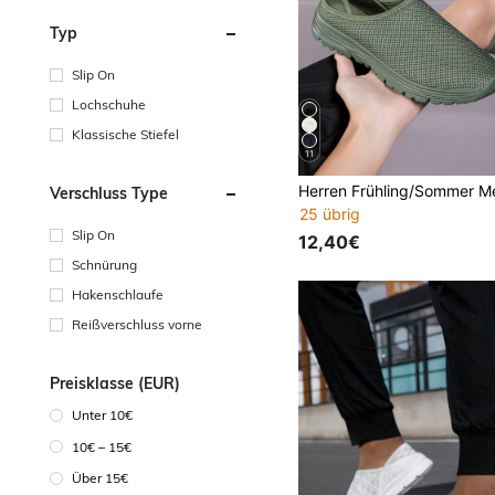
Typ
Slip On
Lochschuhe
Klassische Stiefel
11
Verschluss Type
25 übrig
Slip On
12,40€
Schnürung
Hakenschlaufe
Reißverschluss vorne
Preisklasse (EUR)
Unter 10€
10€ – 15€
Über 15€