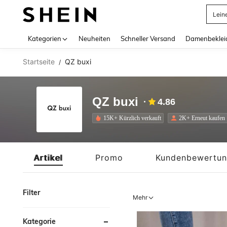
Somm
Use up 
Kategorien
Neuheiten
Schneller Versand
Damenbeklei
Startseite
QZ buxi
/
QZ buxi
4.86
15K+ Kürzlich verkauft
2K+ Erneut kaufen
Artikel
Promo
Kundenbewertu
Filter
Mehr
Kategorie