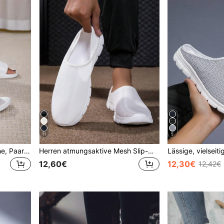
11
5
Damen Outdoor Hausschuhe, Paare Weiche Bequeme Hausschuhe für Innen, rutschfeste Badezimmer Dusch Sandalen für den Sommer
Herren atmungsaktive Mesh Slip-On Loafer, vielseitig einsetzbar für Frühling/Sommer
12,60€
12,30€
12,42€