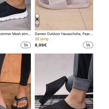
9
Herren Frühling/Sommer Mesh atmungsaktive lässige vielseitige Slip-On geschlossene Zehenschuhe
Damen Outdoor Hausschuhe, Paar Weiche Bequeme Hausschuhe für Innen, rutschfeste Badezimmer Dusch Sandalen für den Sommer
29 übrig
8,99€