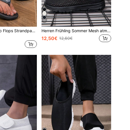
11
Damen Lässig Flip Flops Strandpantoffeln, Große Größen Zehentrenner Sandalen, Paar Hausschuhe
Herren Frühling Sommer Mesh atmungsaktive lässige vielseitige Slip-On geschlossene Zehenschuhe
12,50€
12,60€