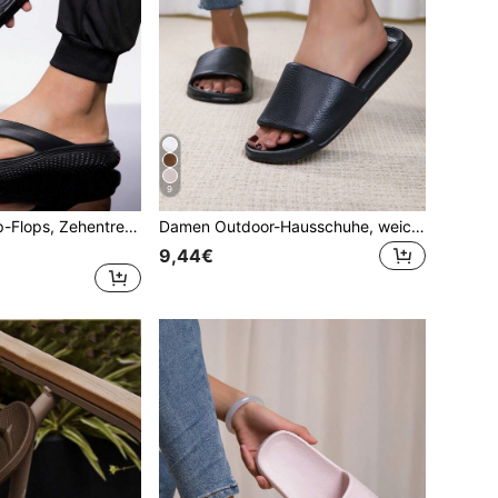
9
Unisex Lässig Flip-Flops, Zehentrenner, stoßabsorbierend, Fußgewölbeunterstützung, Hausschuhe, einfarbig, minimalistisches Design
Damen Outdoor-Hausschuhe, weiche & bequeme Paar Innen-Hausschuhe für Zuhause, rutschfeste Badezimmer Dusch-Sandalen
9,44€