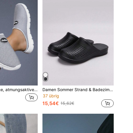
Lässige, vielseitige, atmungsaktive Mesh-Slip-On-Mokassins, bequeme Slip-On-Mules für Frühling/Sommer
Damen Sommer Strand & Badezimmer Pantoffeln, EVA rutschfeste leise Paar Soft-Sohle Sandalen
37 übrig
15,54€
15,62€