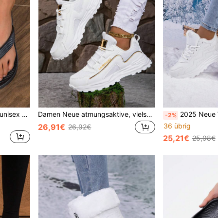
Leichte, lässige Flip-Flops, unisex Sommer Outdoor Zehentrenner, Strandpantoffeln mit weicher EVA-Sohle, bequem und ermüdungsfrei
Damen Neue atmungsaktive, vielseitige, einfache weiße leichte Casual Sneaker, rutschfeste weiche Sohle, fällt klein aus
2025 Neue Winter Studenten Sport Lässig Schuhe - Damen warm,
-2%
36 übrig
26,91€
26,92€
25,21€
25,98€