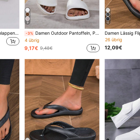
9
10
Damen Sommer Strand Schlappen, EVA rutschfeste leise Paar Badezimmer Weiche Sohle Flip-Flops für Innen
Damen Outdoor Pantoffeln, Paare Weiche & Bequeme Hausschuhe für Innenräume, rutschfeste Badezimmer Duschpantoffeln, Sommer
-3%
26 übrig
4 übrig
12,09€
9,17€
9,48€