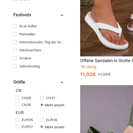
Festivals
Id al-Adha
Ramadan
Internationaler Tag der Arb
eit
Weihnachten
Andere
Valentinstag
16 übrig
11,03€
11,08€
Größe
CN
CN36
CN37
CN38
Mehr ansehen
EUR
EUR35
EUR36
EUR37
Mehr ansehen