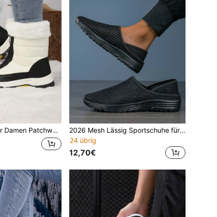
mittelhohe Winterstiefel, Outdoor Lässig Sportstiefel, einfarbig minimalistischer vielseitiger Stil mit Reißverschluss
2026 Mesh Lässig Sportschuhe für Herren, neue Frühlings-/Sommersneaker, einfarbige minimalistische vielseitige Schuhe, rutschfeste, strapazierfähige, atmungsaktive, geruchshemmende Weichsohlen-Arbeitsschuhe, bequem für lange Tragedauer, Große Größen 39-46
24 übrig
12,70€