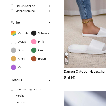
Frauen Schuhe
Männerschuhe
Farbe
Vielfarbig
Schwarz
Weiss
Pink
Grau
Grün
Khaki
Braun
9
Violett
8,41€
Details
Durchsichtiges Netz
Pärchen
Familie