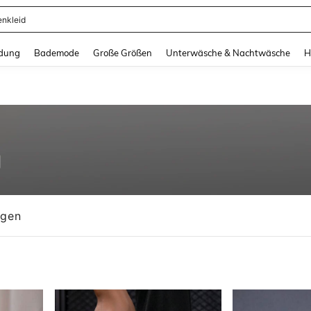
ertops
and down arrow keys to navigate search Zuletzt gesucht and Suche und Finde. Pr
dung
Bademode
Große Größen
Unterwäsche & Nachtwäsche
H
ngen