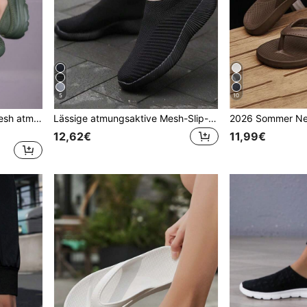
5
10
Herren Frühling/Sommer Mesh atmungsaktive lässige vielseitige Slip-On geschlossene Zehenschuhe
Lässige atmungsaktive Mesh-Slip-On Loafer, leicht, rutschfest, verschleißfest, vielseitig für Frühling/Sommer
12,62€
11,99€