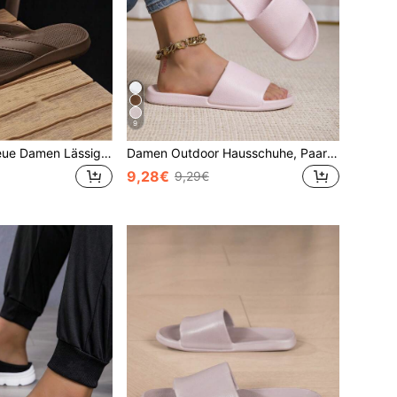
9
2026 Sommer Neue Damen Lässig Flip Flops Strandpantoffeln, Unisex Große Größen Hausschlappen
Damen Outdoor Hausschuhe, Paar Weiche Bequeme Hausschuhe für Innen, rutschfeste Badezimmer Dusch Sandalen für den Sommer
9,28€
9,29€