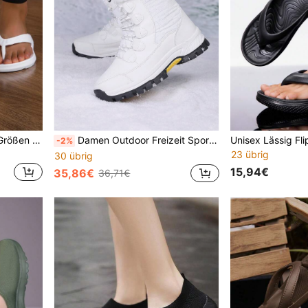
Offene Sandalen in Große Größen für Damen, bequeme Slip-On Flachsandalen, einfarbiges, schlichtes Design, geeignet als Strandmode
Damen Outdoor Freizeit Sportstiefel, Gespleißte Schnürstiefeletten High-Top Schneestiefel, Wadenlange Winterschuhe, Warm
-2%
23 übrig
30 übrig
15,94€
35,86€
36,71€