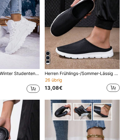
 rutschfest, langanhaltend, bequem den ganzen Tag Dicksohlen Schneestiefel, Größe 36-42
Herren Frühlings-/Sommer-Lässig Slip-On Loafers, atmungsaktive Mesh-Stoff vielseitige Loafers
26 übrig
13,08€