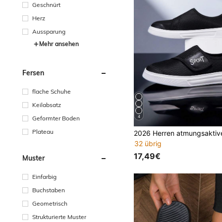
Geschnürt
Herz
Aussparung
Mehr ansehen
Fersen
flache Schuhe
Keilabsatz
4
Geformter Boden
Plateau
32 übrig
17,49€
Muster
Einfarbig
Buchstaben
Geometrisch
Strukturierte Muster