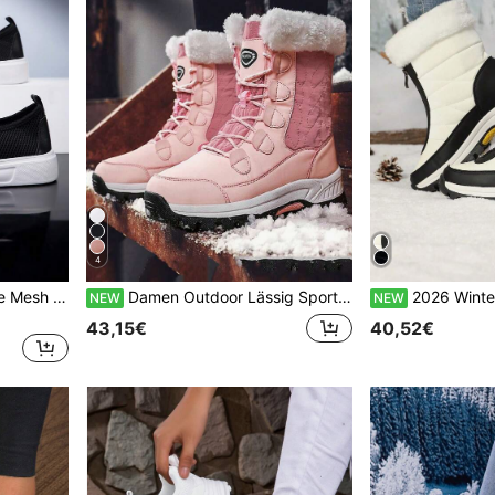
4
2026 Herren atmungsaktive Mesh Casual Slip-On Sneaker, leichte bequeme Loafer für Frühling/Sommer
Damen Outdoor Lässig Sportstiefel Patchwork Schnürung High-Top Warm Schneestiefel Mittelhoch Winter Schuhe
2026 Winter Damen Patchwork Reißverschluss High-Top Stiefel, warme Schneestiefel, 
NEW
NEW
43,15€
40,52€