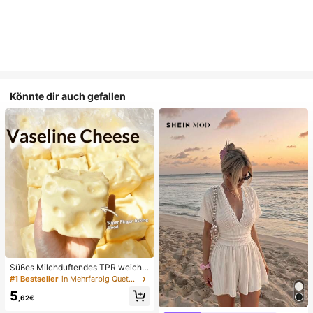
Könnte dir auch gefallen
Süßes Milchduftendes TPR weiche
s quetschbares Dumpling-förmiges
#1 Bestseller
in Mehrfarbig Quetschspielzeug für Teenager
Stressabbau-Spielzeug, 5cm niedli
5
ches lustiges Quetsch-Stressabbau
,62€
-Ornament, modisches praktisches