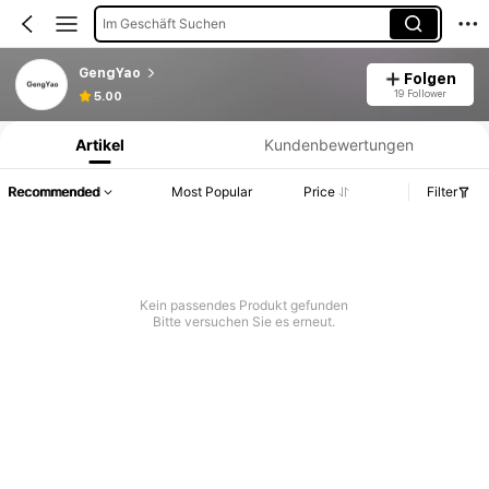
Im Geschäft Suchen
GengYao
Folgen
Produktinformation: Preisangabe, Verkaufs- und Lagerbestandsdetails.
19 Follower
5.00
Artikel
Kundenbewertungen
Recommended
Most Popular
Price
Filter
Kein passendes Produkt gefunden
Bitte versuchen Sie es erneut.