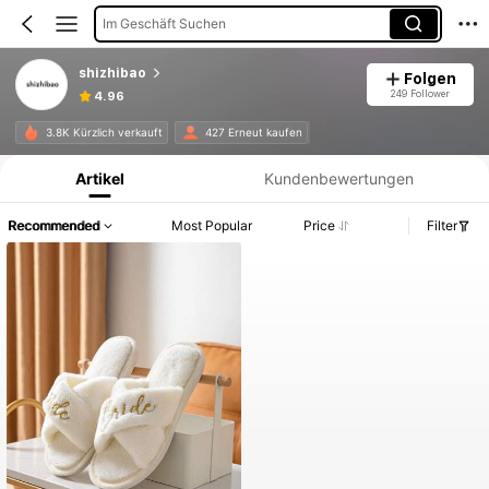
Im Geschäft Suchen
shizhibao
Folgen
249 Follower
4.96
Produktinformation: Preisangabe, Verkaufs- und Lagerbestandsdetails.
3.8K Kürzlich verkauft
427 Erneut kaufen
Artikel
Kundenbewertungen
Recommended
Most Popular
Price
Filter