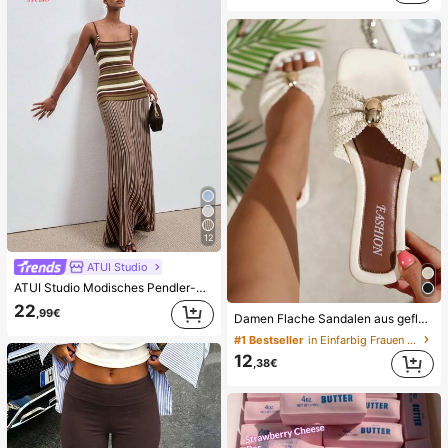
12
ATUI Studio
ATUI Studio Modisches Pendler-Streifenkleid aus Strick für Damen, Sommer
22
,99€
Damen Flache Sandalen aus geflochtenem Stroh mit Schleife und Metalldekor, bequemer minimalistischer Stil für Urlaub, Strand, Zuhause, tägliche Nutzung, weiße geflochtene offene Zehen Pantoffeln, Boho Chic
#1 Bestseller
in Einfarbig Frauen Flache Sandalen
12
,38€