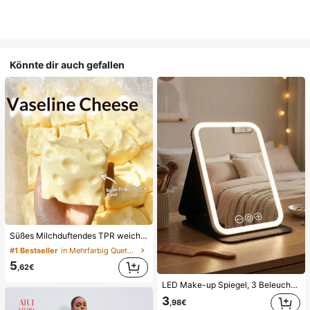
Könnte dir auch gefallen
Süßes Milchduftendes TPR weiches quetschbares Dumpling-förmiges Stressabbau-Spielzeug, 5cm niedliches lustiges Quetsch-Stressabbau-Ornament, modisches praktisches Geschenk, geeignet für Geburtstag, Ostern, Halloween, Weihnachten und verschiedene Partygeschenke, stimmungsaufhellend
#1 Bestseller
in Mehrfarbig Quetschspielzeug für Teenager
5
,62€
LED Make-up Spiegel, 3 Beleuchtungsmodi, einstellbare Helligkeit, tragbares faltbares Design, geeignet für Zuhause, Reisen oder Studentenwohnheim, perfektes Geschenk für Frauen zu Feiertagen, Geburtstagen oder Muttertag
3
,98€