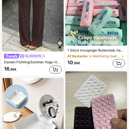
1 Stück knuspriger Butterstab, handgemachter Stressabbau-Ball mit Sprachsteuerung, realistisches Lebensmittel-Spielzeug, Quetsch- und Entlastungsspielzeug, ASMR-Spielzeug, Fidget-Spielzeug
GLAMSKIN
#2 Bestseller
in Mehrfarbig Quetschspielzeug für Teenager
10
Damen Frühling/Sommer Yoga-Hose mit hoher Taille, lässig, weich, elastisch, Sport-Hose
,69€
16
,99€