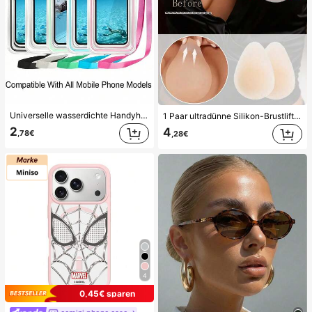
Universelle wasserdichte Handyhülle, wasserdichte Handy-Tasche - mit Leuchtfunktion, wasserdichte Handy-Trockentasche, wasserdichte Handyhülle, kompatibel mit 17 16 15 14 13 Pro Max Plus Air, geeignet für Schwimmen, Rafting, Tauchen, Unterwasserfotografie, Strand, Outdoor-Sport, Reisen, Urlaub, Schwimmbad, Outdoor-Sport, 8/5/4/3/2/1er Pack, Sommer-Essentials
1 Paar ultradünne Silikon-Brustlift-Pads für Damen, unsichtbare nahtlose Push-up-Pads, geeignet für rückenfreie Kleider und trägerlose Outfits, Hochzeit
2
4
,78€
,28€
4
0,45€ sparen