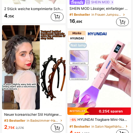
SHEIN MOD
SHEIN MOD Lässiger, einfarbiger Sommer-Jumpsuit für Damen, perfekt für den Schulstart, auch als Sommer-Pyjamahose geeignet.
2 Stück weiche komprimierte Schaumstoff-Spielzeuge mit Butter- und Erdbeerduft, superweiches Gefühl, natürlicher Duft, Lebensmittel-förmige Stressabbau-Spielzeuge (ohne Box), perfekt als Partygeschenke, Angstlinderung, mehrere Stile erhältlich, geeignet für Stressabbau und Feiertagsgeschenke, Butterbonbon, weich und quetschbar, Kawaii
#1 Bestseller
in Frauen Jumpsuits
4
,15€
16
,49€
0,25€ sparen
Neuer koreanischer Stil Hohlgewebe Haarband, elastisches Haargummi, Ponyclip, Haarzubehör, Damen Haarzubehör, Frisuren Styling Tool, Schönheitsprodukt, Damen Locken Haarzubehör, hitzefreie Locken, Haarzubehör, Haarclip, ästhetisch
HYUNDAI Tragbare Mini-Nageltrockner Aufladbare Handheld-Nagellampe UV/LED Nageltrocknungslicht Digitale Anzeige Schnelle Trocknung Nagellampe Geeignet für tägliche Ausflüge Nagelpflegeprodukte für Frauen
-5%
#3 Bestseller
in Badezimmer-Haar-Accessoires
2
#1 Bestseller
in Salon Nagelhärtungslampen und -trockner
,75€
2,77€
4