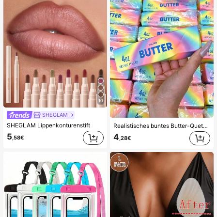
10
SHEGLAM
SHEGLAM Lippenkonturenstift
Realistisches buntes Butter-Quetschspielzeug, Regenbogenfarbe - weicher, druckresistenter Finger-Spinner, langsam zurückspringendes sensorisches Stressabbau-Spielzeug, lustiges Scherzgeschenk, geeignet für Autismus, Stress- und Angstlinderung, perfektes Geschenk, stimmungsaufhellend, Partygeschenke
5
4
,58€
,28€