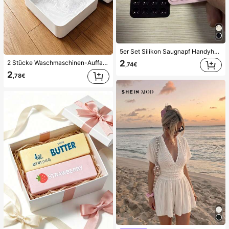
5er Set Silikon Saugnapf Handyhülle Halter, Saugnapf Handy Ständer, Klebender Handyhalter, Klebender Handy Ständer (Vor der Verwendung bitte die Oberfläche sorgfältig reinigen, um sicherzustellen, dass sie sauber und flach ist. 30 Minuten nach dem Anbringen warten, bevor Sie es benutzen), Must Have
2
2 Stücke Waschmaschinen-Auffangwanne Tropfschale, wasserdichte Bodenschutzmatte für Waschraum, Anti-Überlauf Anti-Leckage Schale, langanhaltend Waschmaschinen-Zubehör, Reinigungsmittel für Waschbereich & Hausorganisation
,74€
2
,78€