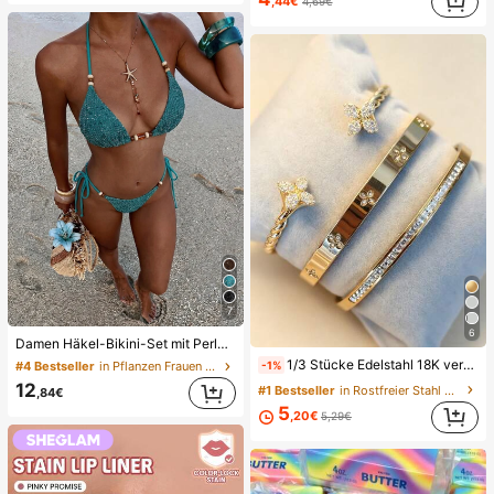
,44€
4,69€
7
6
Damen Häkel-Bikini-Set mit Perlen, Neckholder, rückenfrei, sexy, 2-teiliger Badeanzug im Boho-Stil, geeignet für Strand, Urlaub und Poolparty im Sommer, Resort-Wear
1/3 Stücke Edelstahl 18K vergoldetes Kleeblatt Kristall Armband Set, verdrehtes 14K vergoldetes Kupfer Zirkonia Kleeblatt offenes Manschetten Armband, modisches Damen Armband Set für den täglichen Gebrauch, Urlaubsgeschenk, ästhetisch
-1%
#4 Bestseller
in Pflanzen Frauen Bikini-Sets
12
#1 Bestseller
in Rostfreier Stahl Frauen-Schmuck-Sets
,84€
5
,20€
5,29€