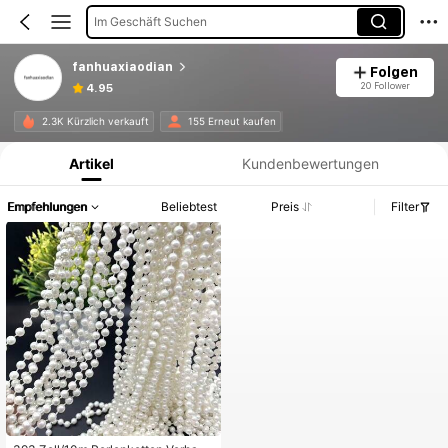
Im Geschäft Suchen
fanhuaxiaodian
Folgen
20 Follower
4.95
Produktinformation: Preisangabe, Verkaufs- und Lagerbestandsdetails.
2.3K Kürzlich verkauft
155 Erneut kaufen
Artikel
Kundenbewertungen
Empfehlungen
Beliebtest
Preis
Filter