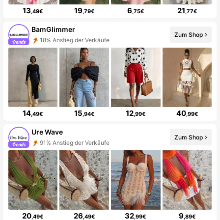
13
19
6
21
,49€
,79€
,75€
,77€
BamGlimmer
Zum Shop
18% Anstieg der Verkäufe
14
15
12
40
,49€
,94€
,99€
,99€
Ure Wave
Zum Shop
91% Anstieg der Verkäufe
20
26
32
9
,49€
,49€
,99€
,89€