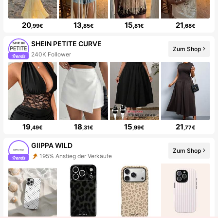
20
13
15
21
,99€
,85€
,81€
,68€
SHEIN PETITE CURVE
Zum Shop
240K Follower
19
18
15
21
,49€
,31€
,99€
,77€
GllPPA WILD
Zum Shop
195% Anstieg der Verkäufe