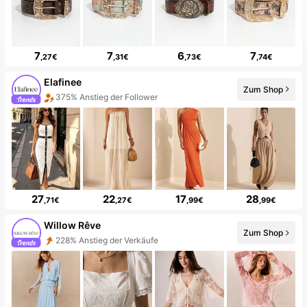
7
7
6
7
,27€
,31€
,73€
,74€
Elafinee
Zum Shop
375% Anstieg der Follower
10+ Neu
27
22
17
28
,71€
,27€
,99€
,99€
Willow Rêve
Zum Shop
228% Anstieg der Verkäufe
137% Anstieg der Follower