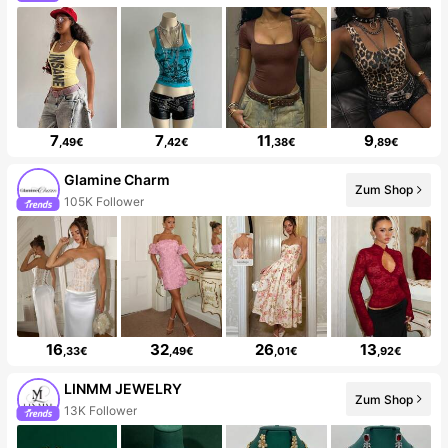
7
7
11
9
,49€
,42€
,38€
,89€
Glamine Charm
Zum Shop
105K Follower
16
32
26
13
,33€
,49€
,01€
,92€
LINMM JEWELRY
Zum Shop
13K Follower