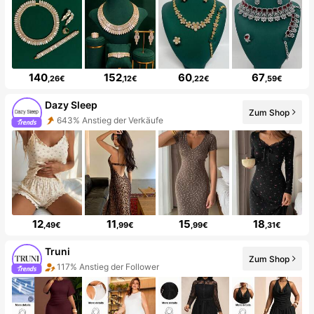
140
152
60
67
,26€
,12€
,22€
,59€
Dazy Sleep
Zum Shop
643% Anstieg der Verkäufe
12
11
15
18
,49€
,99€
,99€
,31€
Truni
Zum Shop
117% Anstieg der Follower