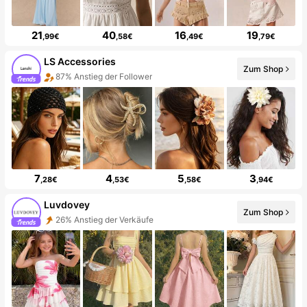
21
40
16
19
,99€
,58€
,49€
,79€
LS Accessories
Zum Shop
87% Anstieg der Follower
7
4
5
3
,28€
,53€
,58€
,94€
Luvdovey
Zum Shop
26% Anstieg der Verkäufe