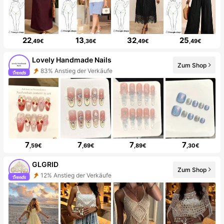
22
13
32
25
,49€
,36€
,49€
,49€
Lovely Handmade Nails
Zum Shop
83% Anstieg der Verkäufe
7
7
7
7
,59€
,69€
,89€
,30€
GLGRID
Zum Shop
12% Anstieg der Verkäufe