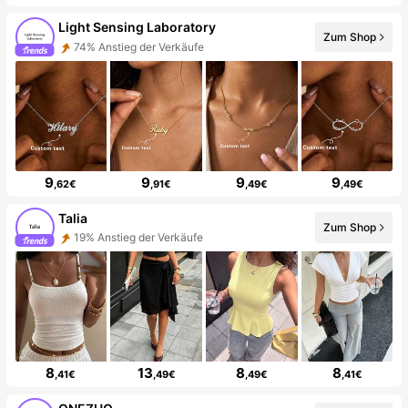
Light Sensing Laboratory
Zum Shop
74% Anstieg der Verkäufe
9
9
9
9
,62€
,91€
,49€
,49€
Talia
Zum Shop
19% Anstieg der Verkäufe
8
13
8
8
,41€
,49€
,49€
,41€