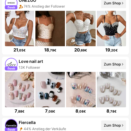
ONEZUO
Zum Shop
74% Anstieg der Follower
21
18
20
19
,05€
,79€
,69€
,20€
Love nail art
Zum Shop
13K Follower
7
7
8
8
,88€
,08€
,08€
,78€
Fiercella
Zum Shop
44% Anstieg der Verkäufe