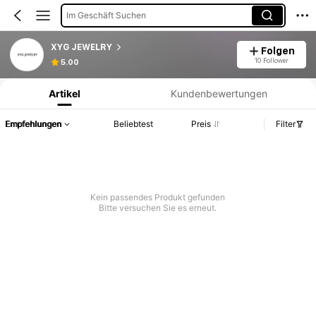
Im Geschäft Suchen
XYG JEWELRY
Folgen
Produktinformation: Preisangabe, Verkaufs- und Lagerbestandsdetails.
10 Follower
5.00
Artikel
Kundenbewertungen
Empfehlungen
Beliebtest
Preis
Filter
Kein passendes Produkt gefunden
Bitte versuchen Sie es erneut.