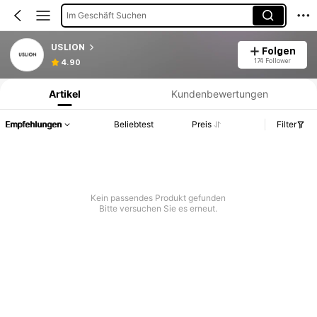
Im Geschäft Suchen
USLION
Folgen
Produktinformation: Preisangabe, Verkaufs- und Lagerbestandsdetails.
174 Follower
4.90
Artikel
Kundenbewertungen
Empfehlungen
Beliebtest
Preis
Filter
Kein passendes Produkt gefunden
Bitte versuchen Sie es erneut.