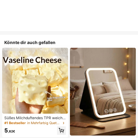
Könnte dir auch gefallen
Süßes Milchduftendes TPR weiche
s quetschbares Dumpling-förmiges
#1 Bestseller
in Mehrfarbig Quetschspielzeug für Teenager
Stressabbau-Spielzeug, 5cm niedli
5
ches lustiges Quetsch-Stressabbau
,62€
-Ornament, modisches praktisches