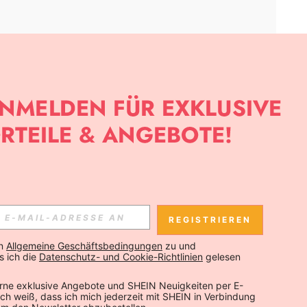
APP
SLETTER ANMELDEST, KANNST DU DIE NEUESTEN TRENDS VOR
NNST DICH JEDERZEIT ABMELDEN).
REGISTRIEREN
Abonnieren
n 
Allgemeine Geschäftsbedingungen
 zu und 
 ich die 
Datenschutz- und Cookie-Richtlinien
 gelesen 
Abonnieren
rne exklusive Angebote und SHEIN Neuigkeiten per E-
 Ich weiß, dass ich mich jederzeit mit SHEIN in Verbindung 
Abonnieren