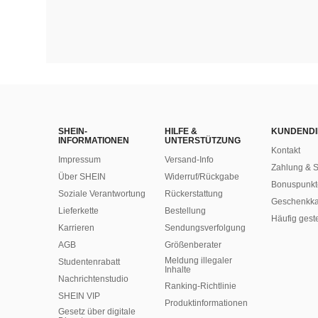
SHEIN-
HILFE &
KUNDENDI
INFORMATIONEN
UNTERSTÜTZUNG
Kontakt
Impressum
Versand-Info
Zahlung & S
Über SHEIN
Widerruf/Rückgabe
Bonuspunkt
Soziale Verantwortung
Rückerstattung
Geschenkka
Lieferkette
Bestellung
Häufig gest
Karrieren
Sendungsverfolgung
AGB
Größenberater
Meldung illegaler
Studentenrabatt
Inhalte
Nachrichtenstudio
Ranking-Richtlinie
SHEIN VIP
​Produktinformationen
Gesetz über digitale