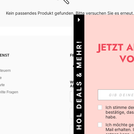
Kein passendes Produkt gefunden. Bitte versuchen Sie es erneut.
HOL DEALS & MEHR!
ENST
FINDE UNS AUF
teuern
e
WENN DU DICH FÜR UNSEREN NEW
rte
ALLEN ANDEREN ERFAHREN (DU KA
ellte Fragen
Ich stimme de
bestätige, dass
AT + 43
habe.
Ich möchte ge
Mail erhalten.
AT + 43