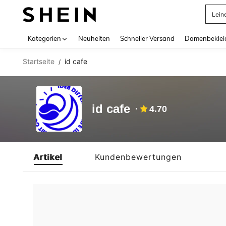
Lein
Use up 
Kategorien
Neuheiten
Schneller Versand
Damenbeklei
Startseite
id cafe
/
id cafe
4.70
Artikel
Kundenbewertungen