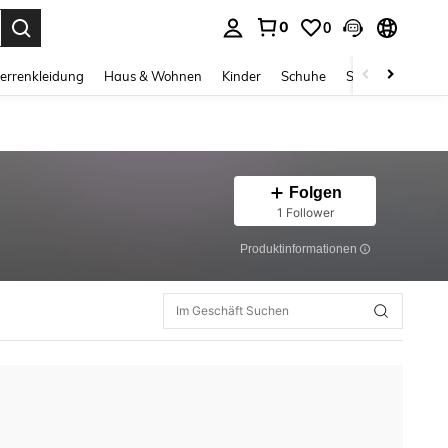
0
0
ess Enter to select.
errenkleidung
Haus & Wohnen
Kinder
Schuhe
Schmuck & Acces
Folgen
1 Follower
Produktinformationen