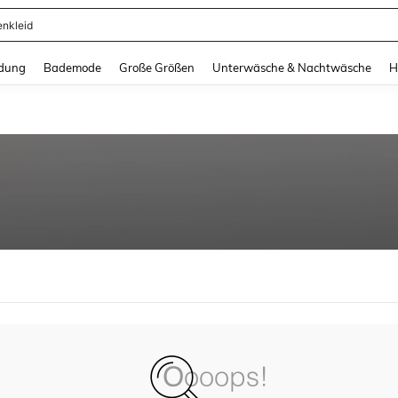
enkleid
and down arrow keys to navigate search Zuletzt gesucht and Suche und Finde. Pr
dung
Bademode
Große Größen
Unterwäsche & Nachtwäsche
H