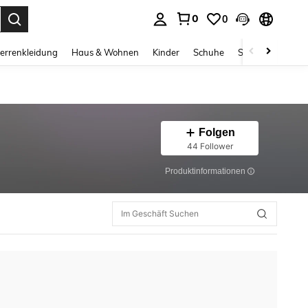
0
0
ess Enter to select.
errenkleidung
Haus & Wohnen
Kinder
Schuhe
Schmuck & Acces
Folgen
44 Follower
Produktinformationen