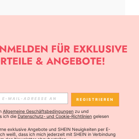
APP
SLETTER ANMELDEST, KANNST DU DIE NEUESTEN TRENDS VOR
NNST DICH JEDERZEIT ABMELDEN).
REGISTRIEREN
Abonnieren
n 
Allgemeine Geschäftsbedingungen
 zu und 
 ich die 
Datenschutz- und Cookie-Richtlinien
 gelesen 
Abonnieren
rne exklusive Angebote und SHEIN Neuigkeiten per E-
 Ich weiß, dass ich mich jederzeit mit SHEIN in Verbindung 
Abonnieren