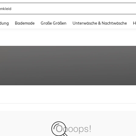
enkleid
and down arrow keys to navigate search Zuletzt gesucht and Suche und Finde. Pr
dung
Bademode
Große Größen
Unterwäsche & Nachtwäsche
H