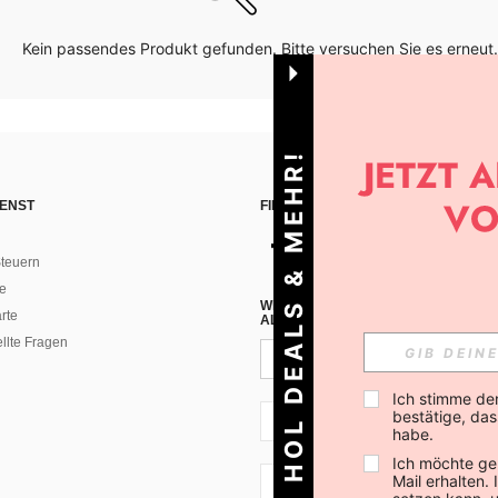
Kein passendes Produkt gefunden. Bitte versuchen Sie es erneut.
HOL DEALS & MEHR!
ENST
FINDE UNS AUF
teuern
e
WENN DU DICH FÜR UNSEREN NEW
rte
ALLEN ANDEREN ERFAHREN (DU KA
ellte Fragen
Ich stimme de
bestätige, dass
AT + 43
habe.
Ich möchte ge
Mail erhalten.
AT + 43