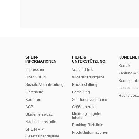
SHEIN-
HILFE &
KUNDENDI
INFORMATIONEN
UNTERSTÜTZUNG
Kontakt
Impressum
Versand-Info
Zahlung & S
Über SHEIN
Widerruf/Rückgabe
Bonuspunkt
Soziale Verantwortung
Rückerstattung
Geschenkka
Lieferkette
Bestellung
Häufig gest
Karrieren
Sendungsverfolgung
AGB
Größenberater
Meldung illegaler
Studentenrabatt
Inhalte
Nachrichtenstudio
Ranking-Richtlinie
SHEIN VIP
​Produktinformationen
Gesetz über digitale