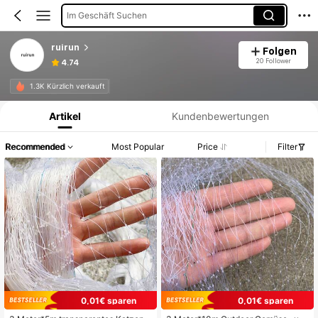
Im Geschäft Suchen
ruirun
Folgen
20 Follower
4.74
Produktinformation: Preisangabe, Verkaufs- und Lagerbestandsdetails.
1.3K Kürzlich verkauft
Artikel
Kundenbewertungen
Recommended
Most Popular
Price
Filter
0,01€ sparen
0,01€ sparen