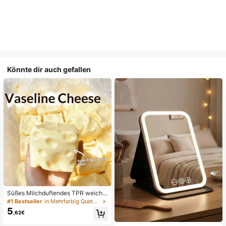
Könnte dir auch gefallen
Süßes Milchduftendes TPR weiche
s quetschbares Dumpling-förmiges
#1 Bestseller
in Mehrfarbig Quetschspielzeug für Teenager
Stressabbau-Spielzeug, 5cm niedli
5
,62€
ches lustiges Quetsch-Stressabbau
-Ornament, modisches praktisches