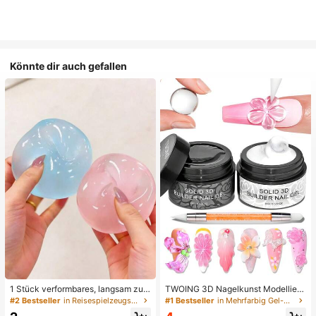
Könnte dir auch gefallen
1 Stück verformbares, langsam zur
TWOING 3D Nagelkunst Modellierg
ückfederndes, transparentes Eisball
el - Form- & Modelliergel für DIY Na
#2 Bestseller
in Reisespielzeugset Quetschspielzeug für Teenager
#1 Bestseller
in Mehrfarbig Gel-Nagellack
-Quetschspielzeug, Stressabbau-Q
geldesigns, perfekt zum Malen, 3D