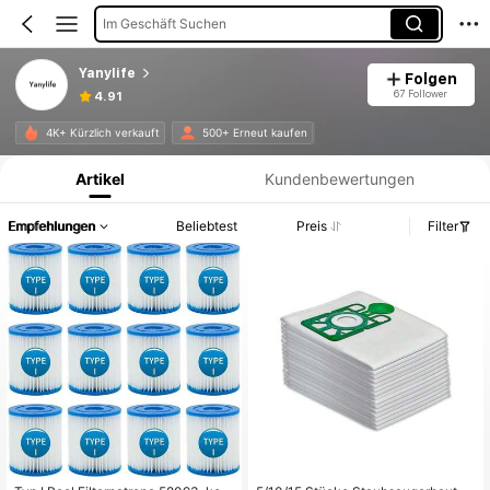
Im Geschäft Suchen
Yanylife
Folgen
67 Follower
4.91
Produktinformation: Preisangabe, Verkaufs- und Lagerbestandsdetails.
4K+ Kürzlich verkauft
500+ Erneut kaufen
Artikel
Kundenbewertungen
Empfehlungen
Beliebtest
Preis
Filter