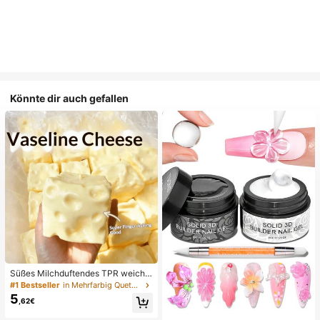
Könnte dir auch gefallen
Süßes Milchduftendes TPR weiche
s quetschbares Dumpling-förmiges
#1 Bestseller
in Mehrfarbig Quetschspielzeug für Teenager
Stressabbau-Spielzeug, 5cm niedli
5
,62€
ches lustiges Quetsch-Stressabbau
-Ornament, modisches praktisches