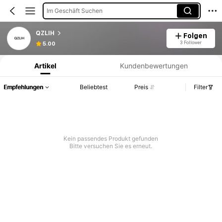
Im Geschäft Suchen
QZLIH
Folgen
Produktinformation: Preisangabe, Verkaufs- und Lagerbestandsdetails.
3 Follower
5.00
Artikel
Kundenbewertungen
Empfehlungen
Beliebtest
Preis
Filter
Kein passendes Produkt gefunden
Bitte versuchen Sie es erneut.