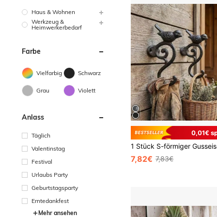
Haus & Wohnen
Werkzeug &
Heimwerkerbedarf
Farbe
Vielfarbig
Schwarz
Grau
Violett
Anlass
0,01€ s
Täglich
Valentinstag
7,82€
7,83€
Festival
Urlaubs Party
Geburtstagsparty
Erntedankfest
Mehr ansehen