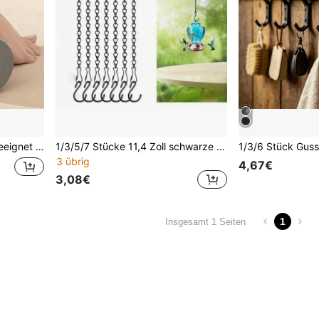
n-Roller, Fußmassage für Zuhause, leicht zu rollen
1/3/5/7 Stücke 11,4 Zoll schwarze Hängeketten mit S-Haken, verstellbare Eisen-Pflanzenhalter für Blumenkörbe, Vogelhäuschen, Laternen, Innen- und Außendekoration
3 übrig
4,67€
3,08€
1
Insgesamt 1 Seiten