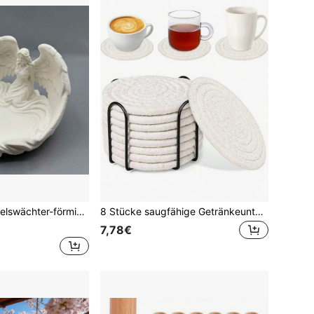
et für Schminktisch, Waschbecken und Schmuckaufbewahrung. Ideal für Heimdekoration, Büroschreibtisch, Schmuckschale
8 Stücke saugfähige Getränkeuntersetzer + Aufbewahrungsständer, gewebte Untersetzer für Kaffeetische, hitzebeständige Untersetzer und dicke Isolationsmatten für Küchentische
7,78€