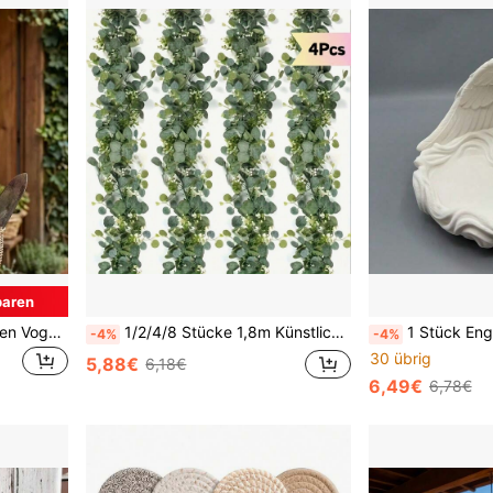
paren
1 Stück S-förmiger Gusseisen Vogelhaken, schwere Vintage Wandhaken zum Aufhängen von Mänteln, Taschen, Schlüsseln, rustikale Gartendekoration für Zäune, einzigartiges Einweihungs-/Ostergeschenk für Mama & Papa, Mehrzweckaufhänger
1/2/4/8 Stücke 1,8m Künstlicher Eukalyptus Kranz mit weißen Blumen für Hochzeiten, Partys, Heimdekoration, Kaminmantel, Tischläufer und Außendekoration
1 Stück Engelswächter-förmige Schmuckschale, geflügeltes Design, 3D-Muster, geeign
-4%
-4%
30 übrig
5,88€
6,18€
6,49€
6,78€