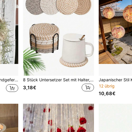
korb, Outdoor Heimdekoration, Raumdekoration, Wanddekoration Geschenk, Geburtstags-/Abschlussgeschenk
8 Stück Untersetzer Set mit Halter, minimalistischer gewebter Tischuntersetzer, hitzebeständige Küchen- und Esszimmer-Untersetzer, dicke Isolationsmatten, 4-farbiges saugfähiges Untersetzer Set, Tischschutz für Zuhause, passend für verschiedene Tassen, 10,9 cm
12 übrig
3,18€
10,68€