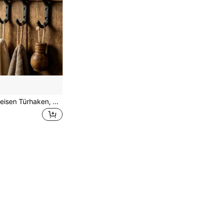
1/3/6 Stück Gusseisen Türhaken, Wandmontierte Haken im Vintage-Industriestil, Mehrzweck-Heimdekoration Haken, können Mäntel, Jacken, Schlüssel, Badetücher und Handtücher aufhängen, geeignet für Eingangsbereich, Eingang, Veranda, hinter der Tür