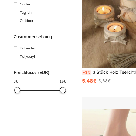
Garten
Täglich
Outdoor
Zusammensetzung
Polyester
Polyacryl
3 Stück Holz Teelichthalter, Holz Opferkerzenhalter, geeignet für Hochzeit, Geburtstag Tischdekoration, Tischplatte Pflanzgefäß, rustikale Heimde
Preisklasse (EUR)
-3%
5,48€
5,68€
3
€
15
€