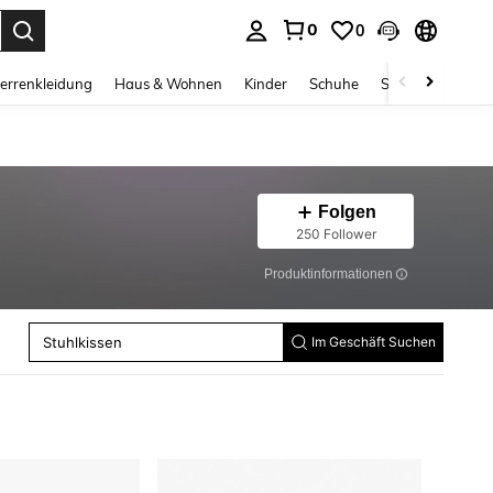
0
0
ess Enter to select.
errenkleidung
Haus & Wohnen
Kinder
Schuhe
Schmuck & Acces
Folgen
250 Follower
Produktinformationen
Untersetzer
Stuhlkissen
Künstliche Pflanzen
Im Geschäft Suchen