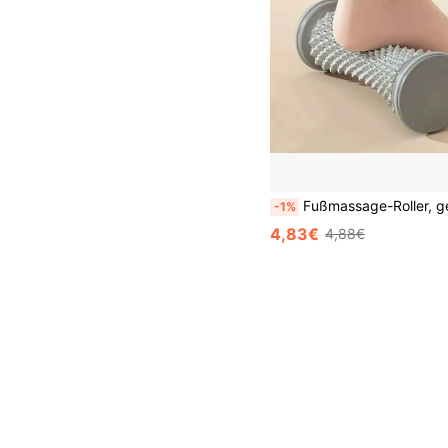
Fußmassage-Roller, geeignet für alle Jahreszeiten, Plantarfasziitis-Massage, Yoga-Muskelentspannung, Gewölbetraining, komfortabler Fitness-Kette
-1%
4,83€
4,88€