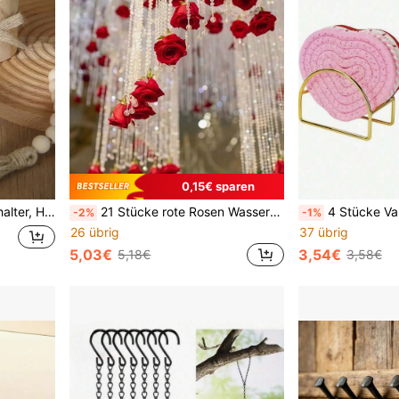
0,15€ sparen
koration (Kerzen nicht enthalten), Abschlussgeschenk
21 Stücke rote Rosen Wasserfall hängende Girlande, mit Kristallperlen verzierte künstliche Rosen Dekoration, geeignet für Valentinstag, Hochzeitsparty, Brautparty, Geburtstagsparty, Heim- und Gartendekoration
4 Stücke Valentinstag Herz-förmige Untersetzer handgewebt, pink rote Unt
-2%
-1%
26 übrig
37 übrig
5,03€
3,54€
5,18€
3,58€