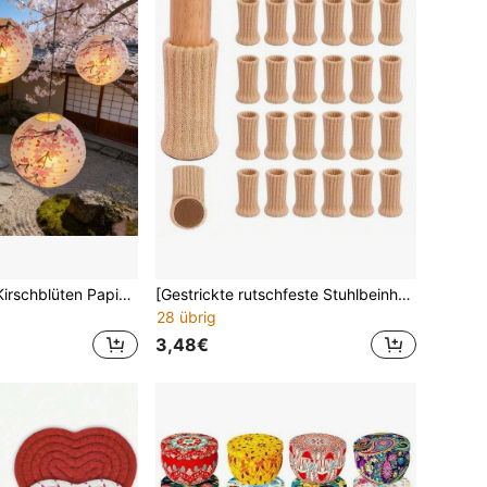
Japanischer Stil Kirschblüten Papierlaterne, hängende traditionelle japanische Laterne, geeignet für japanische Sushi-Restaurants, Geburtstage, Zuhause, Kirchen, Hochzeitsfeiern, Neujahr, Halloween, Weihnachten, chinesisches Neujahrsfest Dekoration (ohne Strom)
[Gestrickte rutschfeste Stuhlbeinhüllen]4/24/32 Stück verdickte doppellagige gestrickte rutschfeste Stuhlbeinhüllen - klassische gestreifte Bodenschutzhüllen, geräuschreduzierende Hüllen - Polyestermaterial, in mehreren Farben erhältlich
28 übrig
3,48€