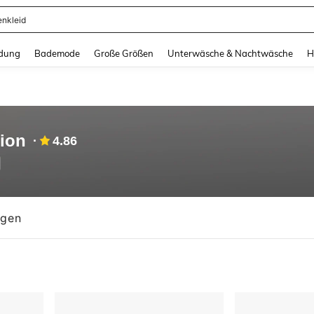
enkleid
and down arrow keys to navigate search Zuletzt gesucht and Suche und Finde. Pr
dung
Bademode
Große Größen
Unterwäsche & Nachtwäsche
H
ion
4.86
ngen