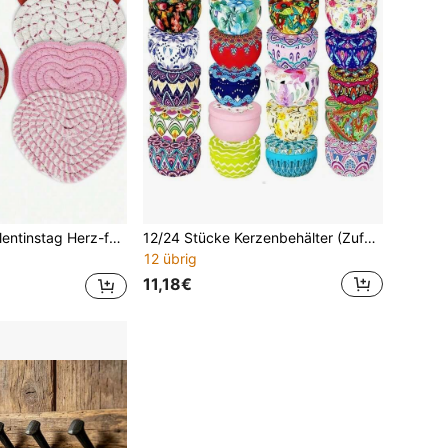
ersetzer rutschfest und saugfähig, für Zuhause, Restaurant, Tee, Café, Bar Dekoration (ohne Regal)
12/24 Stücke Kerzenbehälter (Zufällige Auswahl), 2,2 Unzen mit Deckeln, langanhaltend Eisen-Kerzenbehälter, hochwertige Metall-Kerzenbehälter, rundes Kerzenbehälter-Set, wiederverwendbar, geeignet für Erwachsene zum DIY-Herstellen verschiedener Muster und Farben von Kerzen, geeignet zum Aufbewahren kleiner Gegenstände, geeignet für Geburtstage, Valentinstag, Neujahr und andere Feiertage, auch ein ideales Geschenk für gute Freunde.
12 übrig
11,18€