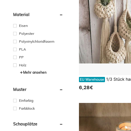
Material
Eisen
Polyester
Polyvinylchloridfasern
PLA
PP
Holz
Mehr ansehen
1/3 Stück handgefertigter geflochtener Pflanzenhängekorb, Zimmerpflanze Hängekorb, Luftpflanzenhalter mit Vogelnesttassel, Boho-Stil handgefertigte Wanddekoration Pflanz
EU Warehouse
6,28€
Muster
Einfarbig
Farbblock
Schauplätze