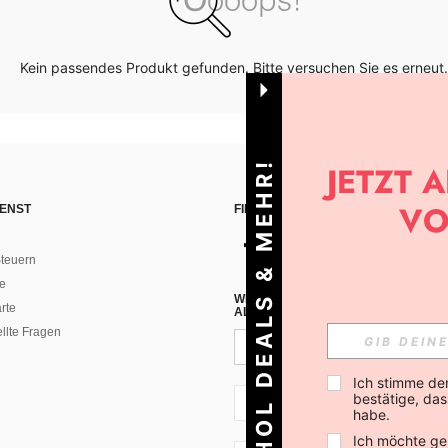
Kein passendes Produkt gefunden. Bitte versuchen Sie es erneut.
HOL DEALS & MEHR!
ENST
FINDE UNS AUF
teuern
e
WENN DU DICH FÜR UNSEREN NEW
rte
ALLEN ANDEREN ERFAHREN (DU KA
ellte Fragen
Ich stimme de
bestätige, dass
AT + 43
habe.
Ich möchte ge