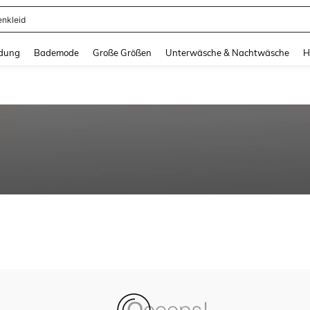
enkleid
and down arrow keys to navigate search Zuletzt gesucht and Suche und Finde. Pr
dung
Bademode
Große Größen
Unterwäsche & Nachtwäsche
H