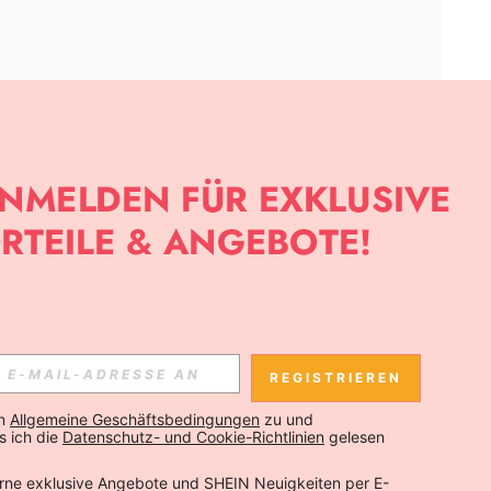
APP
SLETTER ANMELDEST, KANNST DU DIE NEUESTEN TRENDS VOR
NNST DICH JEDERZEIT ABMELDEN).
REGISTRIEREN
Abonnieren
n 
Allgemeine Geschäftsbedingungen
 zu und 
 ich die 
Datenschutz- und Cookie-Richtlinien
 gelesen 
Abonnieren
rne exklusive Angebote und SHEIN Neuigkeiten per E-