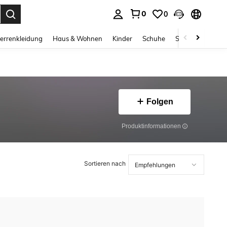
0
0
ess Enter to select.
errenkleidung
Haus & Wohnen
Kinder
Schuhe
Schmuck & Acces
Folgen
Produktinformationen
Sortieren nach