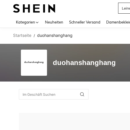
Lein
Use up 
Kategorien
Neuheiten
Schneller Versand
Damenbeklei
Startseite
duohanshanghang
/
duohanshanghang