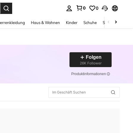
0
0
ess Enter to select.
errenkleidung
Haus & Wohnen
Kinder
Schuhe
Schmuck & Acces
Folgen
26K Follower
Produktinformationen