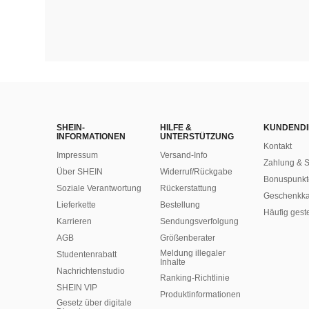
SHEIN-
HILFE &
KUNDENDI
INFORMATIONEN
UNTERSTÜTZUNG
Kontakt
Impressum
Versand-Info
Zahlung & S
Über SHEIN
Widerruf/Rückgabe
Bonuspunkt
Soziale Verantwortung
Rückerstattung
Geschenkka
Lieferkette
Bestellung
Häufig gest
Karrieren
Sendungsverfolgung
AGB
Größenberater
Meldung illegaler
Studentenrabatt
Inhalte
Nachrichtenstudio
Ranking-Richtlinie
SHEIN VIP
​Produktinformationen
Gesetz über digitale