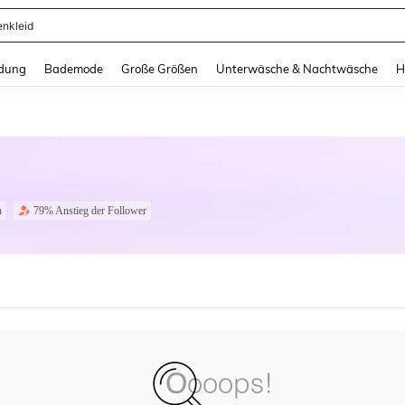
enkleid
and down arrow keys to navigate search Zuletzt gesucht and Suche und Finde. Pr
dung
Bademode
Große Größen
Unterwäsche & Nachtwäsche
H
n
79% Anstieg der Follower