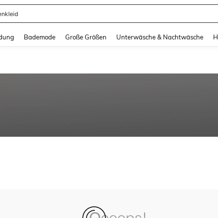
enkleid
and down arrow keys to navigate search Zuletzt gesucht and Suche und Finde. Pr
dung
Bademode
Große Größen
Unterwäsche & Nachtwäsche
H