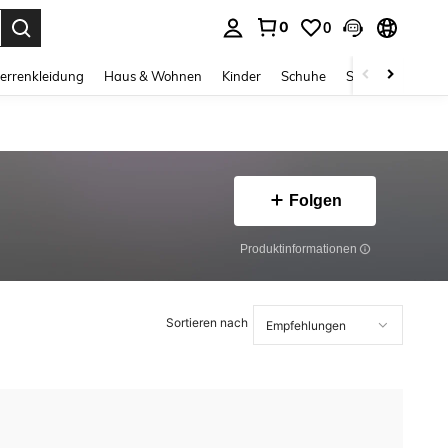
0
0
ess Enter to select.
errenkleidung
Haus & Wohnen
Kinder
Schuhe
Schmuck & Acces
Folgen
Produktinformationen
Sortieren nach