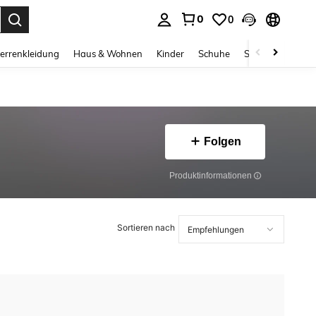
0
0
ess Enter to select.
errenkleidung
Haus & Wohnen
Kinder
Schuhe
Schmuck & Acces
Folgen
Produktinformationen
Sortieren nach