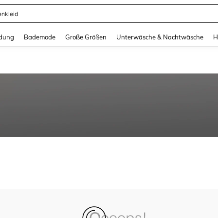
enkleid
and down arrow keys to navigate search Zuletzt gesucht and Suche und Finde. Pr
dung
Bademode
Große Größen
Unterwäsche & Nachtwäsche
H