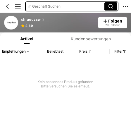
Im Geschäft Suchen
shiqudzsw
Folgen
Produktinformation: Preisangabe, Verkaufs- und Lagerbestandsdetails.
20 Follower
4.69
Artikel
Kundenbewertungen
Empfehlungen
Beliebtest
Preis
Filter
Kein passendes Produkt gefunden
Bitte versuchen Sie es erneut.