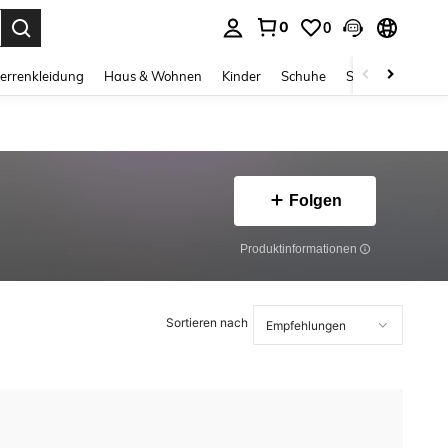
0
0
ess Enter to select.
errenkleidung
Haus & Wohnen
Kinder
Schuhe
Schmuck & Acces
Folgen
Produktinformationen
Sortieren nach