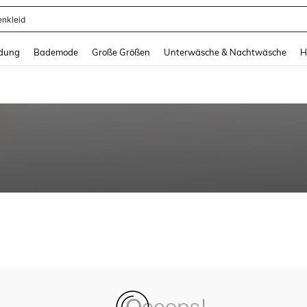
enkleid
and down arrow keys to navigate search Zuletzt gesucht and Suche und Finde. Pr
dung
Bademode
Große Größen
Unterwäsche & Nachtwäsche
H