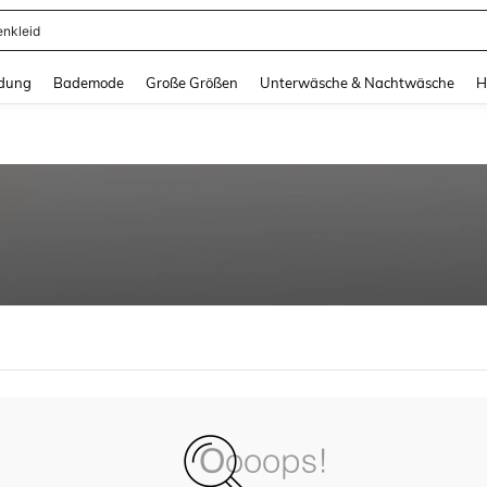
enkleid
and down arrow keys to navigate search Zuletzt gesucht and Suche und Finde. Pr
dung
Bademode
Große Größen
Unterwäsche & Nachtwäsche
H