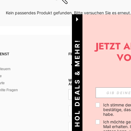
Kein passendes Produkt gefunden. Bitte versuchen Sie es erneut.
HOL DEALS & MEHR!
ENST
FINDE UNS AUF
teuern
e
WENN DU DICH FÜR UNSEREN NEW
rte
ALLEN ANDEREN ERFAHREN (DU KA
ellte Fragen
Ich stimme de
bestätige, dass
AT + 43
habe.
Ich möchte ge
Mail erhalten.
AT + 43