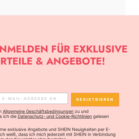
APP
SLETTER ANMELDEST, KANNST DU DIE NEUESTEN TRENDS VOR
NNST DICH JEDERZEIT ABMELDEN).
REGISTRIEREN
Abonnieren
n 
Allgemeine Geschäftsbedingungen
 zu und 
 ich die 
Datenschutz- und Cookie-Richtlinien
 gelesen 
Abonnieren
rne exklusive Angebote und SHEIN Neuigkeiten per E-
 Ich weiß, dass ich mich jederzeit mit SHEIN in Verbindung 
Abonnieren