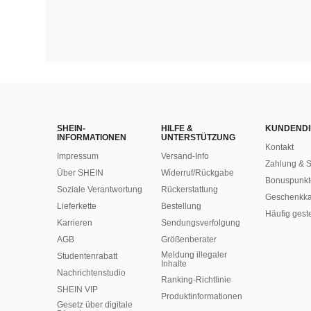
SHEIN-
HILFE &
KUNDENDI
INFORMATIONEN
UNTERSTÜTZUNG
Kontakt
Impressum
Versand-Info
Zahlung & S
Über SHEIN
Widerruf/Rückgabe
Bonuspunkt
Soziale Verantwortung
Rückerstattung
Geschenkka
Lieferkette
Bestellung
Häufig gest
Karrieren
Sendungsverfolgung
AGB
Größenberater
Meldung illegaler
Studentenrabatt
Inhalte
Nachrichtenstudio
Ranking-Richtlinie
SHEIN VIP
​Produktinformationen
Gesetz über digitale