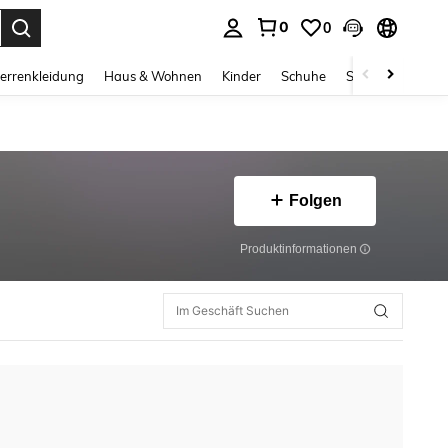
0
0
ess Enter to select.
errenkleidung
Haus & Wohnen
Kinder
Schuhe
Schmuck & Acces
Folgen
Produktinformationen