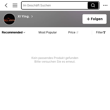
Im Geschäft Suchen
XI YIng.
Folgen
Recommended
Most Popular
Price
Filter
Kein passendes Produkt gefunden
Bitte versuchen Sie es erneut.