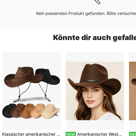
Kein passendes Produkt gefunden. Bitte versuchen
Könnte dir auch gefall
Klassischer amerikanischer Retro Filz Western Cowboyhut, einfarbig mit Windseillinie Design, Unisex Outdoor Party Formalhut, leicht für alle Jahreszeiten, Sommer, Strand, Feiertage
Amerikanischer Western Cowboyhut für alle Jahreszeiten mit schwarzem Banddekor, klassisches einfarbiges Design, geeignet für Partys und Bälle, Anzughut
NEW
NE