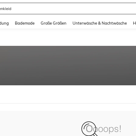
enkleid
and down arrow keys to navigate search Zuletzt gesucht and Suche und Finde. Pr
dung
Bademode
Große Größen
Unterwäsche & Nachtwäsche
H