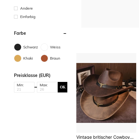
Andere
Einfarbig
Farbe
Schwarz
Weiss
Khaki
Braun
Preisklasse (EUR)
Min:
Max:
OK
Vintage britischer Cowboyhut mit Kupfer-Stierkopf-Nieten-Textur-Muster, vielseitig für Herren, geeignet für den täglichen Gebrauch, Bankette, Zusammenkünfte, Outdoor-Aktivitäten, Sommer, Strand, Urlaub, Festivals, Reisen