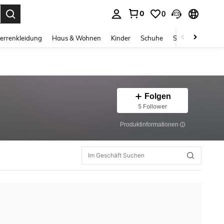
0
0
ess Enter to select.
errenkleidung
Haus & Wohnen
Kinder
Schuhe
Schmuck & Acces
Folgen
5 Follower
Produktinformationen