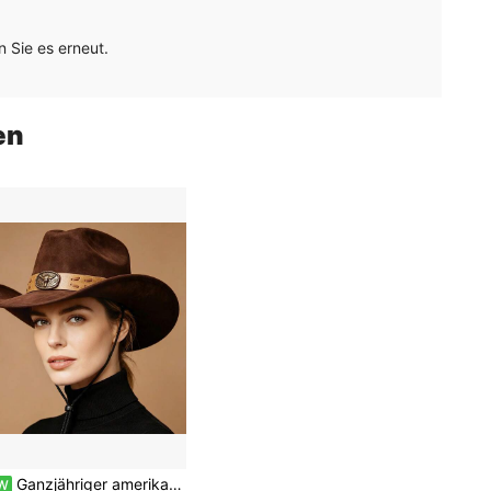
 Sie es erneut.
en
Ganzjähriger amerikanischer Western Cowboyhut mit Stierkopf-Muster Dekoration, einfarbiges einteiliges Design, geeignet für Partys und Tänze
W