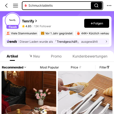
Schmucktabletts
Tenrify
Folgen
4.85
13K Follower
Viele Stammkunden
Vor 1 Jahr gegründet
44K+ Kürzlich verkauft
Dieser Laden wurde als
「Trendgeschäft」
ausgewählt
Produktinformation: Preisangabe, Verkaufs- und Lagerbestandsdetails.
Artikel
Neu
Promo
Kundenbewertungen
Recommended
Most Popular
Price
Filter