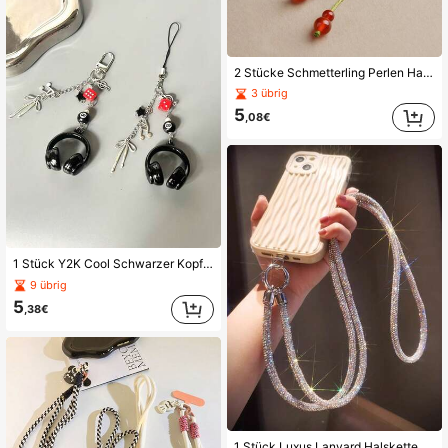
2 Stücke Schmetterling Perlen Handy Kette Anhänger, neuer chinesischer Stil zarter Damen Handy Anhänger, USB Stick Tasche Anhänger
3 übrig
5
,08€
1 Stück Y2K Cool Schwarzer Kopfhörer & Billardkugel Anhänger Handyband, geeignet für Frauen Mädchen DIY Handy Verpackung Dekoration
9 übrig
5
,38€
1 Stück Luxus Lanyard Halskette mit vollständigem Strass, hochwertiger Anti-Verlust Universal Smartphone Charm kompatibel mit Android und den meisten Smartphones, Geschenk für Mutter, Familie, Freunde, Geburtstag, Feiertag Handykette