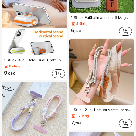
1 Stück Fußballmannschaft Magsafe Handyhülle Zubehör Magnetischer Kartenhalter kompatibel mit Apple Leder Kartenhülle PU
4 übrig
6
,58€
1 Stück Dual-Color Dual-Craft Kontrastdesign Musik-Elf Schutzhülle kompatibel mit Apple Pro/Pro2, stoßfeste Hartrücken-Silikon-Handyhülle für 4. Gen Pro3, integrierter Ständer (Orange)
8 übrig
9
,08€
1 Stück 2-in-1 breiter verstellbarer Schultergurt Anti-Verlust Kamera-Lanyard, einfarbig vielseitig hochwertig langanhaltend Aufhängeseil für Outdoor-Reisen
16 übrig
7
,78€