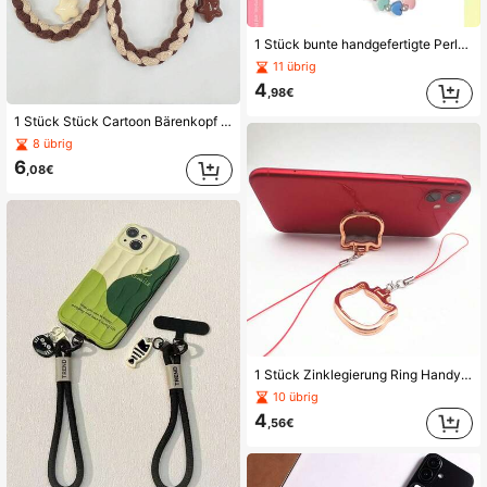
1 Stück bunte handgefertigte Perlen-Handgelenkband-Handyschnur mit Herz, universeller Taschen-Schlüsselanhänger-Anhänger, Handy-Kette, seitliches Aufhängeseil, CCD
11 übrig
4
,98€
1 Stück Stück Cartoon Bärenkopf Schlüsselanhänger Anhänger Stern handgefertigt geflochten verdreht Handyhülle Lanyard Anhänger, Outdoor langanhaltend und robust
8 übrig
6
,08€
1 Stück Zinklegierung Ring Handyhalter, Desktop Lernständer, faltbar leicht tragbar Handy Lanyard Ringhalter
10 übrig
4
,56€