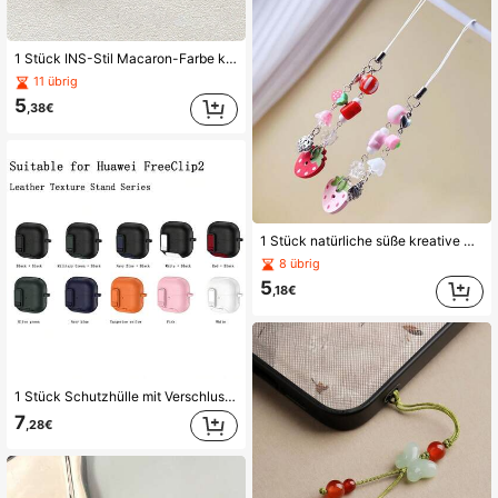
1 Stück INS-Stil Macaron-Farbe kleine Blume gewebtes Handy-Lanyard multifunktionaler kurzer Handriemen mit Clip für Tasche
11 übrig
5
,38€
1 Stück natürliche süße kreative Perlen-Erdbeere Handy-Kette Kartenhalter USB-Stick Anhänger Anhänger Beste Freundin Geschenk
8 übrig
5
,18€
1 Stück Schutzhülle mit Verschlussschnalle Ständer für FreeClip 2 kabellose Bluetooth-Ohrhörer, weiche Silikon Anti-Sturz Abdeckung, neues Modell
7
,28€