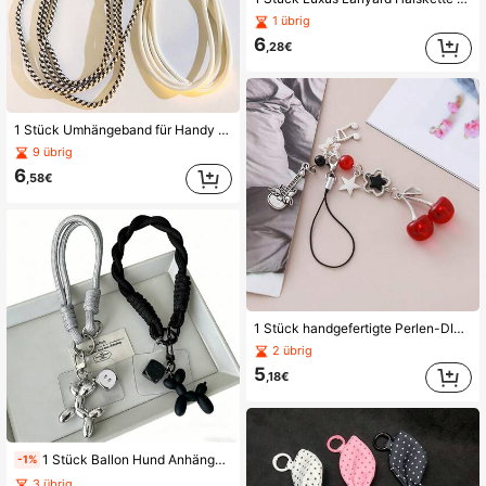
1 übrig
6
,28€
1 Stück Umhängeband für Handy mit verlängerter geflochtener Kette, Katzen- & Fisch-Anhänger-Anhänger, Gurtstil, Outdoor-Seil
9 übrig
6
,58€
1 Stück handgefertigte Perlen-DIY-Handykette im süßen Cool-Style mit Kirsche, schwarzer Schleife, Stern-Anhänger, Anti-Verlust-Lanyard, Schlüsselanhänger, Taschenanhänger, CCD-Lanyard
2 übrig
5
,18€
1 Stück Ballon Hund Anhänger gewebtes Handyhülle Anhänger, kurzes Handgelenk Accessoire, minimalistische Handtaschen Dekoration
-1%
3 übrig