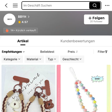
Im Geschäft Suchen
BBYH
Folgen
20 Follower
4.57
Produktinformation: Preisangabe, Verkaufs- und Lagerbestandsdetails.
1K+ Kürzlich verkauft
Artikel
Kundenbewertungen
Empfehlungen
Beliebtest
Preis
Filter
Kategorie
Material
Typ
Geschlecht