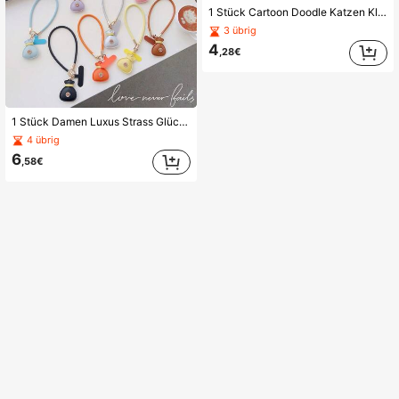
1 Stück Cartoon Doodle Katzen Klebe-Spiegelständer, geeignet für Handyhülle, Tablet, Schreibtisch, Schminkspiegel, Kühlschrank Dekoration
3 übrig
4
,28€
1 Stück Damen Luxus Strass Glückstasche Leder Kurz Handyhülle mit Handgelenkschlaufe und Handtaschenkette, Anti-Verlust langanhaltend Lanyard für Reisen
4 übrig
6
,58€