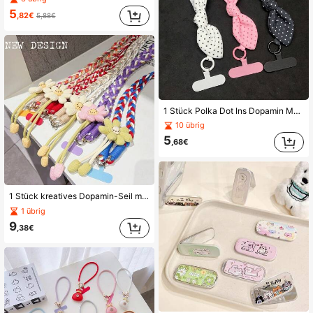
5
,82€
5,88€
1 Stück Polka Dot Ins Dopamin Mehrfarbig Süßes Karomuster Schleife Armband Handyhülle Handgelenkschlaufe Tasche Vielseitig
10 übrig
5
,68€
1 Stück kreatives Dopamin-Seil mit Goldfaden-Blume, langes tragbares Anti-Verlust-Lanyard, minimalistischer Anhänger, gewebtes langanhaltend Aufhängeseil für Reisen und Einkaufen
1 übrig
9
,38€