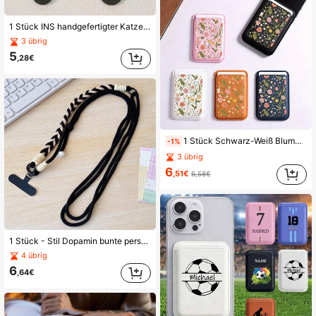
1 Stück INS handgefertigter Katzen- & gesalzener Fisch-Anhänger mit englischem Anhänger, geflochtenes Seil kurzer Handy-Lanyard-Clip CCD-Anhänger für Frauen
3 übrig
5
,28€
1 Stück Schwarz-Weiß Blumenmuster Leder Magnetische Kartenhülle kompatibel mit Apple 17 Pro MagSafe
-1%
3 übrig
6
,51€
6,58€
1 Stück - Stil Dopamin bunte personalisierte Handy-Schlaufe, Taschengriff verstellbare Feder-Schnalle geknotete Quaste kurzer Riemen
4 übrig
6
,64€