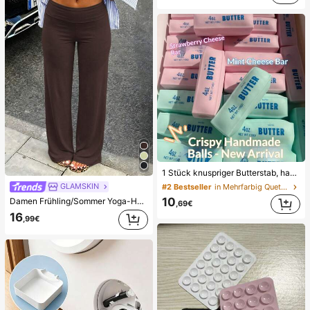
1 Stück knuspriger Butterstab, handgemachter Stressabbau-Ball mit Sprachsteuerung, realistisches Lebensmittel-Spielzeug, Quetsch- und Entlastungsspielzeug, ASMR-Spielzeug, Fidget-Spielzeug
GLAMSKIN
#2 Bestseller
in Mehrfarbig Quetschspielzeug für Teenager
10
Damen Frühling/Sommer Yoga-Hose mit hoher Taille, lässig, weich, elastisch, Sport-Hose
,69€
16
,99€