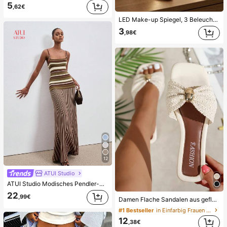
5
,62€
LED Make-up Spiegel, 3 Beleuchtungsmodi, einstellbare Helligkeit, tragbares faltbares Design, geeignet für Zuhause, Reisen oder Studentenwohnheim, perfektes Geschenk für Frauen zu Feiertagen, Geburtstagen oder Muttertag
3
,98€
12
ATUI Studio
ATUI Studio Modisches Pendler-Streifenkleid aus Strick für Damen, Sommer
22
,99€
Damen Flache Sandalen aus geflochtenem Stroh mit Schleife und Metalldekor, bequemer minimalistischer Stil für Urlaub, Strand, Zuhause, tägliche Nutzung, weiße geflochtene offene Zehen Pantoffeln, Boho Chic
#1 Bestseller
in Einfarbig Frauen Flache Sandalen
12
,38€