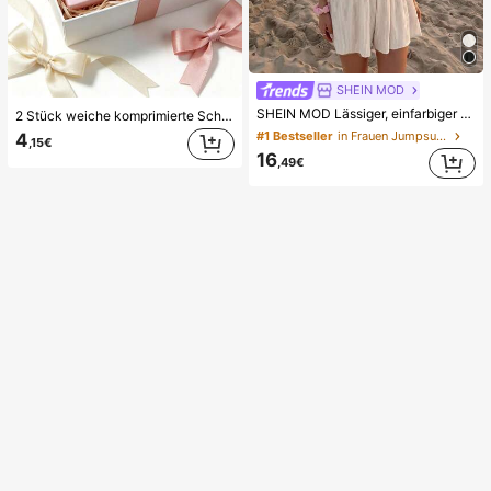
SHEIN MOD
SHEIN MOD Lässiger, einfarbiger Sommer-Jumpsuit für Damen, perfekt für den Schulstart, auch als Sommer-Pyjamahose geeignet.
2 Stück weiche komprimierte Schaumstoff-Spielzeuge mit Butter- und Erdbeerduft, superweiches Gefühl, natürlicher Duft, Lebensmittel-förmige Stressabbau-Spielzeuge (ohne Box), perfekt als Partygeschenke, Angstlinderung, mehrere Stile erhältlich, geeignet für Stressabbau und Feiertagsgeschenke, Butterbonbon, weich und quetschbar, Kawaii
#1 Bestseller
in Frauen Jumpsuits
4
,15€
16
,49€