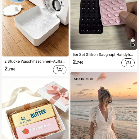
5er Set Silikon Saugnapf Handyhülle Halter, Saugnapf Handy Ständer, Klebender Handyhalter, Klebender Handy Ständer (Vor der Verwendung bitte die Oberfläche sorgfältig reinigen, um sicherzustellen, dass sie sauber und flach ist. 30 Minuten nach dem Anbringen warten, bevor Sie es benutzen), Must Have
2
2 Stücke Waschmaschinen-Auffangwanne Tropfschale, wasserdichte Bodenschutzmatte für Waschraum, Anti-Überlauf Anti-Leckage Schale, langanhaltend Waschmaschinen-Zubehör, Reinigungsmittel für Waschbereich & Hausorganisation
,74€
2
,78€