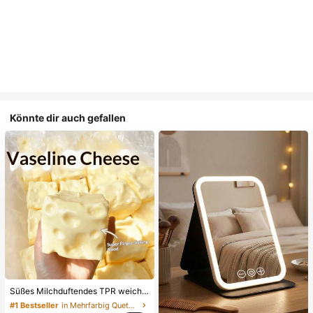
Könnte dir auch gefallen
Süßes Milchduftendes TPR weiches quetschbares Dumpling-förmiges Stressabbau-Spielzeug, 5cm niedliches lustiges Quetsch-Stressabbau-Ornament, modisches praktisches Geschenk, geeignet für Geburtstag, Ostern, Halloween, Weihnachten und verschiedene Partygeschenke, stimmungsaufhellend
#1 Bestseller
in Mehrfarbig Quetschspielzeug für Teenager