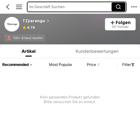
Im Geschäft Suchen
TZjiarengu
Folgen
297 Follower
4.79
Produktinformation: Preisangabe, Verkaufs- und Lagerbestandsdetails.
100+ Erneut kaufen
Artikel
Kundenbewertungen
Recommended
Most Popular
Price
Filter
Kein passendes Produkt gefunden
Bitte versuchen Sie es erneut.