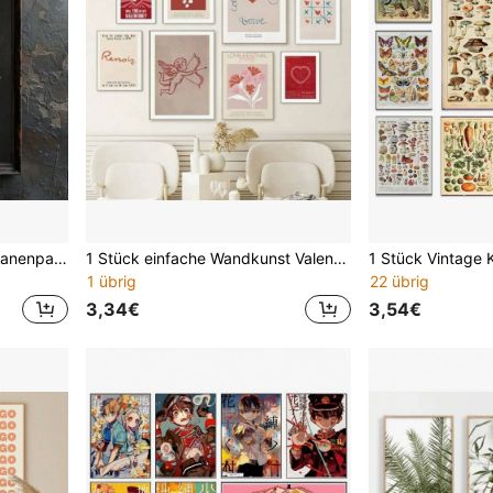
1 Stück gotischer Stil Schwanenpaar-Herz Ästhetik Kunst Retro Poster Dark Academia stimmungsvoll romantisch Vintage Leinwanddruck Wandbild, ideales Geschenk für Wohnheim, Apartment, Wohnzimmer, Schlafzimmer, Heimdekoration, Feiertags- und Geburtstagsgeschenk, Bürodekoration mit optional gerahmter Wanddekoration
1 Stück einfache Wandkunst Valentinstag romantisches Herz abstraktes HD Leinwand Gemälde Druck Zuhause Schlafzimmer Wohnzimmer Dekoration ohne Rahmen, Valentinstag, Poster
1 übrig
22 übrig
3,34€
3,54€