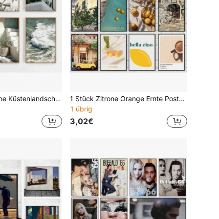
1 Stück Italienische Küstenlandschaft Olivgrün Ästhetische Botanik Natur Fotografie Poster Leinwand Gemälde Wandbild Dekor ohne Rahmen
1 Stück Zitrone Orange Ernte Poster Drucke Stadt Garten Pflanzen Landschaft Leinwand Malerei Auto Bild Wandkunst Bild Innendekor ohne Rahmen
1 übrig
3,02€