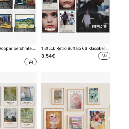
1 Stück Edward Hopper berühmtes Leinwandbild, modernes abstraktes Poster und Drucke Wandkunst Bild für Wohnzimmer Heimdekoration, optional mit Rahmen
1 Stück Retro Buffalo 66 Klassiker Film Poster Bild Leinwand Druck Wandkunst Bild für Wohnzimmer Zuhause Deko Schlafzimmer Büro Bar Ästhetische Dekoration ohne Rahmen
3,54€