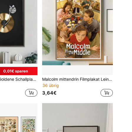
0,01€ sparen
1 Stück Vintage Goldene Schallplatte Leinwand Kunstdruck - Wanddekoration für Wohnzimmer, Schlafzimmer, Büro - Einzigartiges Musikthemen Poster, perfekte Geschenkidee zu Feiertagen & Geburtstag, Bürodekoration Gerahmte Kunst Optional
Malcolm mittendrin Filmplakat Leinwanddruck, beliebte Poster Drucke für ästhetische Wanddekoration Leinwandgemälde Poster und Drucke Wandkunstbilder für Wohnzimmerdekoration, wahlweise mit Rahmen
36 übrig
3,64€