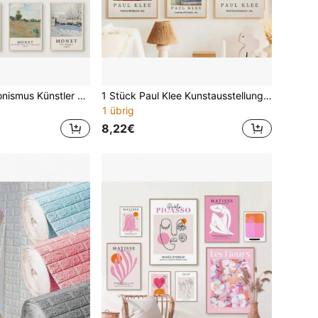
1 Stück Impressionismus Künstler Claude Monet Poster Seerosen Leinwandgemälde Wandkunst Bild für Wohnzimmer Heim-Dekoration ohne Rahmen
1 Stück Paul Klee Kunstausstellung bunter abstrakter Vintage Poster Wandbild Muster Nordischer Leinwandmalerei für Wohnzimmer Heimdekoration mit optionalem Rahmen
1 übrig
8,22€