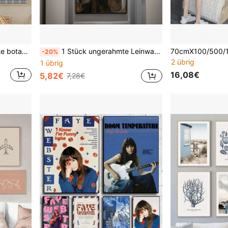
1 Stück klassische abstrakte botanische grüne Blatt Wandkunst mit griechischem Fliesenmuster Leinwanddruck Poster für Wohn-/Schlafzimmer Dekoration mit optionalem Rahmen, Wandkunst mit Rahmen
1 Stück ungerahmte Leinwandkunst - Jesus mit ausgestreckten Händen und goldenem Heiligenschein, moderne religiöse Heimdekoration für Schlafzimmer, Wohnzimmer, Büro, Cafe oder Studentenwohnheim, warmtonige inspirierende Malerei, moderne religiöse Kunst mit strahlendem Glüheffekt, inspirierendes Wanddekor
-20%
2 übrig
1 übrig
16,08€
5,82€
7,28€