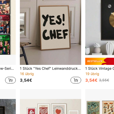
1 Stück klassisches TV-Show-Serie One Tree Hill Retro-Filmplakat Leinwandgemälde ästhetische Wandkunst Bilder Heim/Wohnung Dekoration Urlaub & Geburtstags-Geschenk, Büro-Dekoration gerahmtes Kunstwerk optional
1 Stück "Yes Chef" Leinwanddruck Poster, minimalistische Wandkunst für Küchendekoration, moderne Kochphrase Dekoration als Geschenk zu Feiertagen & Geburtstagen, Bürodekoration optional mit Rahmen
16 übrig
19 übrig
3,54€
3,54€
3,55€