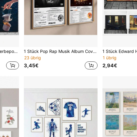
1 Stück kreatives Kaffee-Werbeposter auf Leinwand, Stadtbild Getränk Wandkunst Bilder für Getränkegeschäft, Bar, Club, Laden, moderne Heimdekoration, Geschenk ohne Rahmen
1 Stück Pop Rap Musik Album Cover Polo G Poster Ästhetischer Rapper Hip Hop Rock 'The Goat' Hall of Fame Leinwanddruck Wandkunst Zimmerdekoration ohne Rahmen
23 übrig
1 übrig
3,45€
2,94€