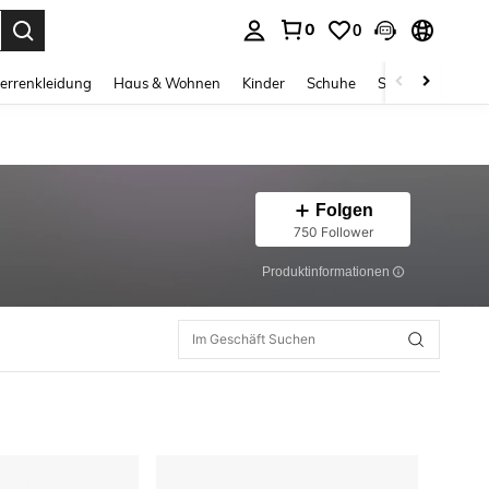
0
0
ess Enter to select.
errenkleidung
Haus & Wohnen
Kinder
Schuhe
Schmuck & Acces
Folgen
750 Follower
Produktinformationen