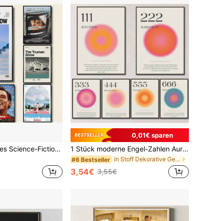
0,01€ sparen
1 Stück klassisches Science-Fiction-Film "The Truman Show" minimalistisches Filmplakat Leinwandmalerei retro Wandkunst Bilder Home Dorm Zimmer Deko Feiertags- & Geburtstagsgeschenk, optionale gerahmte Bürodekoration
1 Stück moderne Engel-Zahlen Aura-Kunstwandposter, optischer Farbverlauf ästhetische Bilder Leinwandmalerei Vintage für Raumdekor Wandkunst ohne Rahmen
in Stoff Dekorative Gemälde
#6 Bestseller
3,54€
3,55€