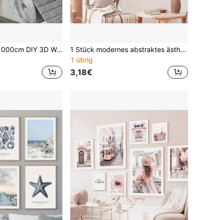
70cmX100/500/1000cm DIY 3D Wandaufkleber Tapete Rolle selbstklebend Schaumstoff Ziegel weiche Küche Raum Wanddekoration Wandverkleidung Hintergrundwanddekoration
1 Stück modernes abstraktes ästhetisches Wandkunst-Poster in Pink und Orange mit Picasso-Linienmotiv, Gesicht, Hand, Nacktheit, HD-Ölgemälde auf Leinwand, Heimdekoration, Schlafzimmer, Geschenk ohne Rahmen
1 übrig
3,18€