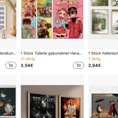
1 Stück Leinwandmalerei Wandkunst mit Motiven der Städte Paris, New York, London, Rom, Japan als Reiseziele, Poster und Drucke für Wohnzimmer Dekoration, wahlweise mit Rahmen
1 Stück Toilette gebundener Hanako-kun Japan Anime ideales Geschenk Leinwandmalerei Poster und Muster Wanddekor Zimmerdekoration Wandkunstbilder Ästhetik für Wohnzimmer Schlafzimmer Dekoration ohne Rahmen
21 übrig
1 übrig
3,54€
2,94€