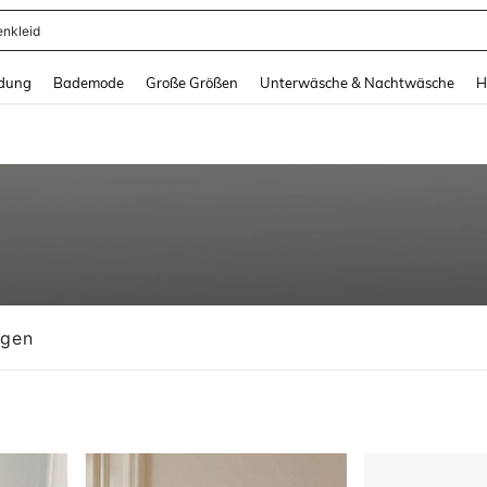
ertops
and down arrow keys to navigate search Zuletzt gesucht and Suche und Finde. Pr
dung
Bademode
Große Größen
Unterwäsche & Nachtwäsche
H
ngen