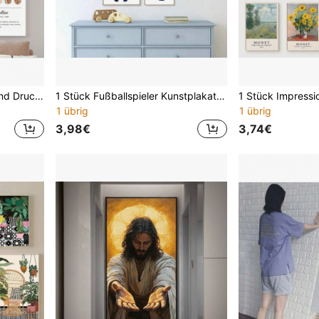
1 Stück elegantes Poster und Druck Wandkunst Leinwandgemälde mit Motiv Kaffee, Koffein, Tasse, nordischer Wandbild Stil, Küchendekoration, surrealistisch, Urlaubs- und Geburtstagsgeschenk, Bürodekoration, optional mit Rahmen
1 Stück Fußballspieler Kunstplakate und Drucke, personalisiertes Trikot Leinwandgemälde Wandbilder Jungen Zimmer Dekoration, optional mit Rahmen, Wandkunst mit Rahmen
1 übrig
1 übrig
3,98€
3,74€