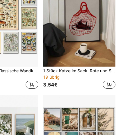
1 Stück Vintage Klassische Wandkunst Pflanzen Pilz Medizin Blume Insekt Schmetterling Gemüse Kürbis Karotte Leinwand Ölpostkarten und Drucke ohne Rahmen
1 Stück Katze im Sack, Rote und Schwarze Katze Kunstdruck, Minimalismus, Poster Muster skandinavisches Poster, geeignet für Wohnzimmer Dekoration, Schlafzimmer Dekoration, Küchen Dekoration, Feiertage & Geburtstags Geschenk, Büro Dekoration, optional mit Rahmen
19 übrig
3,54€