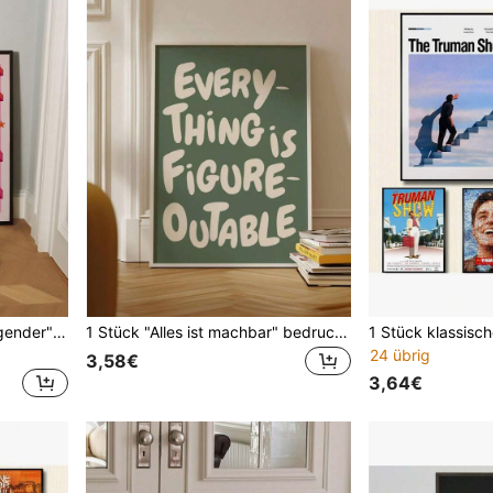
1 Stück "Lebe etwas aufregender" Liedtext Leinwand Kunstposter für Wohnzimmer, Schlafzimmer, Home Office Dekor Leinwandmalerei Poster und Drucke Wandbilder für Wohnzimmer Dekoration mit optionalem Rahmen
1 Stück "Alles ist machbar" bedruckter aufmunternder Zitat inspirierender Wandkunst salbeigrüner Bürodruck motivierende Wandkunst Positive Affirmation Poster Geschenk für Feiertage & Geburtstage, optionale Rahmung für Bürodekoration
24 übrig
3,58€
3,64€