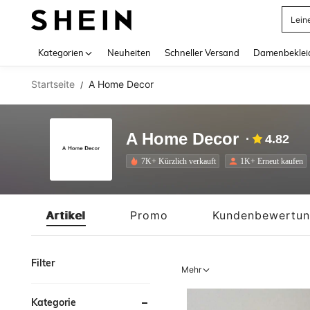
Somm
Use up 
Kategorien
Neuheiten
Schneller Versand
Damenbeklei
Startseite
A Home Decor
/
A Home Decor
4.82
7K+ Kürzlich verkauft
1K+ Erneut kaufen
Artikel
Promo
Kundenbewertu
Filter
Mehr
Kategorie