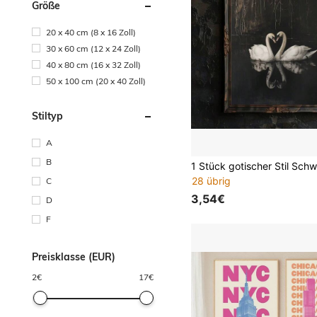
Größe
20 x 40 cm (8 x 16 Zoll)
30 x 60 cm (12 x 24 Zoll)
40 x 80 cm (16 x 32 Zoll)
50 x 100 cm (20 x 40 Zoll)
Stiltyp
A
B
28 übrig
C
3,54€
D
F
Preisklasse (EUR)
2
€
17
€