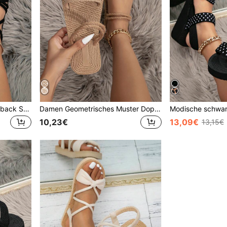
Damen Kreuz-Riemen Slingback Sandalen, Kunstvelours Urlaubs Sandalen, Frühlings- und Sommer-Outfits
Damen Geometrisches Muster Doppelriemen Slide Sandalen, Urlaubs Sommer Flache Sandalen, Strandoutfits
10,23€
13,09€
13,15€