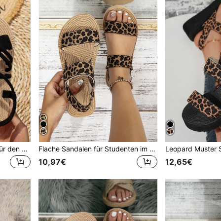
Flache Schuhe für Frauen für den Urlaub im Freien, Mehrfach-Riemen EVA Offene Zehe Slingback Sandalen, Strandoutfits, Sommeroutfits
Flache Sandalen für Studenten im Strandurlaub, modische Leopard Muster Sandalen mit breitem Riemen für Frauen zum Ausgehen, Frühlings- und Sommeroutfits
10,97€
12,65€