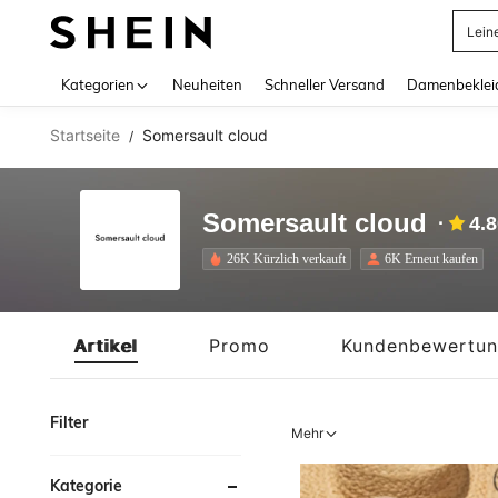
Lein
Use up 
Kategorien
Neuheiten
Schneller Versand
Damenbeklei
Startseite
Somersault cloud
/
Somersault cloud
4.
26K Kürzlich verkauft
6K Erneut kaufen
Artikel
Promo
Kundenbewertu
Filter
Mehr
Kategorie