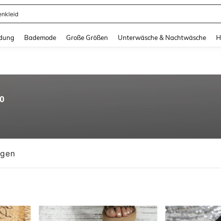
enkleid
and down arrow keys to navigate search Zuletzt gesucht and Suche und Finde. Pr
dung
Bademode
Große Größen
Unterwäsche & Nachtwäsche
H
80
ngen