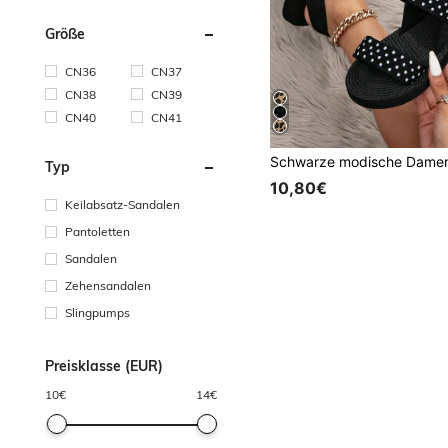
Größe
CN36
CN37
CN38
CN39
CN40
CN41
Typ
10,80€
Keilabsatz-Sandalen
Pantoletten
Sandalen
Zehensandalen
Slingpumps
Preisklasse (EUR)
10
€
14
€