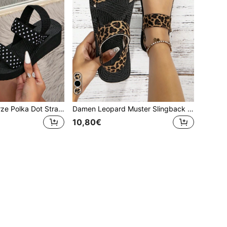
Modische schwarze Polka Dot Strandschuhe mit Keilabsätzen und dicken Sohlen für Outdoor-Aktivitäten, Frühlings- und Sommeroutfits
Damen Leopard Muster Slingback Sandalen, modische flache Outdoor-Sandalen, Frühlings- und Sommeroutfits
10,80€