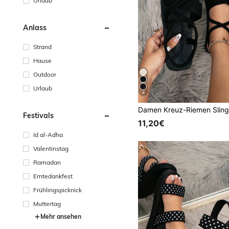
Urlaub
Anlass
Strand
Hause
Outdoor
Urlaub
4
Festivals
11,20€
Id al-Adha
Valentinstag
Ramadan
Erntedankfest
Frühlingspicknick
Muttertag
Mehr ansehen