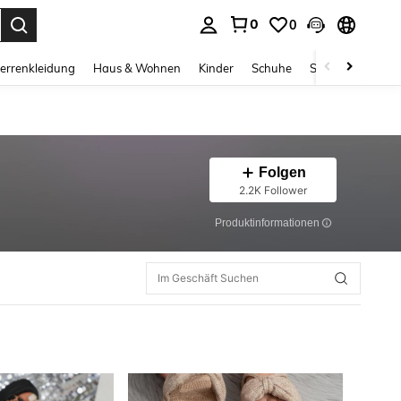
0
0
ess Enter to select.
errenkleidung
Haus & Wohnen
Kinder
Schuhe
Schmuck & Acces
Folgen
2.2K Follower
Produktinformationen