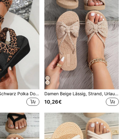
Leopard Muster Schwarz Polka Dot modische Urlaubs-Strandwedge-Absatz Plateau-Sandalen, Frühlings-Sommer-Outfits
Damen Beige Lässig, Strand, Urlaubs Modische Sandalen, Frühling Sommer Outfits
10,26€