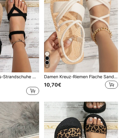
4
Modische Urlaubs-Strandschuhe mit Jutesohlefür den Outdoor-Einsatz, Frühlings-Sommer-Outfits
Damen Kreuz-Riemen Flache Sandalen, Urlaubs-Wildleder-Slingback Sandalen, Frühlings- und Sommer-Outfits
10,70€