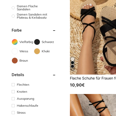
Damen Flache
Sandalen
Damen Sandalen mit
Plateau & Keilabsatz
Farbe
Vielfarbig
Schwarz
Weiss
Khaki
Braun
4
Details
10,90€
Flechten
Knoten
Aussparung
Hakenschlaufe
Strass