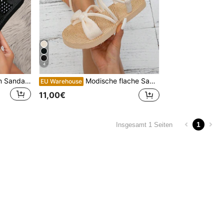
4
Schwarze modische Damen Sandalen mit Polka Dot Riemen für den Außenbereich, Frühlings- und Sommeroutfits
Modische flache Sandalen mit Strohsohlen, perfekt für Studenten zum Tragen außerhalb während des Urlaubs am Strand, Frühlings- und Sommeroutfits
EU Warehouse
11,00€
1
Insgesamt 1 Seiten