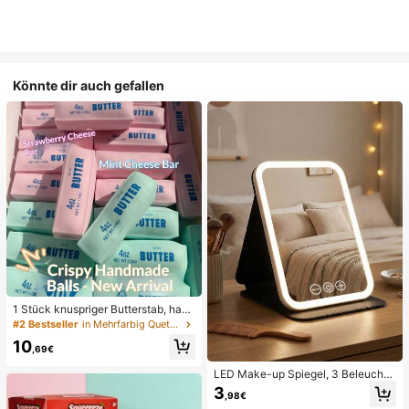
Könnte dir auch gefallen
1 Stück knuspriger Butterstab, hand
gemachter Stressabbau-Ball mit Sp
#2 Bestseller
in Mehrfarbig Quetschspielzeug für Teenager
rachsteuerung, realistisches Leben
10
smittel-Spielzeug, Quetsch- und En
,69€
tlastungsspielzeug, ASMR-Spielze
ug, Fidget-Spielzeug
LED Make-up Spiegel, 3 Beleuchtu
ngsmodi, einstellbare Helligkeit, tra
3
,98€
gbares faltbares Design, geeignet f