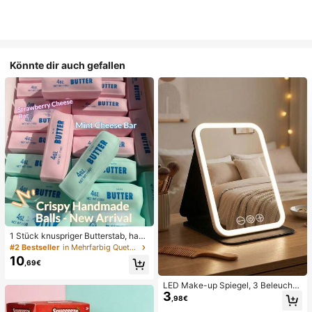
Könnte dir auch gefallen
1 Stück knuspriger Butterstab, hand
gemachter Stressabbau-Ball mit Sp
#2 Bestseller
in Mehrfarbig Quetschspielzeug für Teenager
rachsteuerung, realistisches Leben
10
,69€
smittel-Spielzeug, Quetsch- und En
tlastungsspielzeug, ASMR-Spielze
ug, Fidget-Spielzeug
LED Make-up Spiegel, 3 Beleuchtu
3
ngsmodi, einstellbare Helligkeit, tra
,98€
gbares faltbares Design, geeignet f