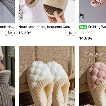
Atmungsaktive, einfache, modische Hausschuhe für den täglichen Gebrauch, Hausschuhe für Frauen für Innenräume
Neue rutschfeste, bequeme Ganzjahres-Hausschuhe, Strandoutfits
Frühling/Sommer Mode Neue minimalistische Slides, leichtes EVA-M
NEW
30 übrig
15,38€
14,88€