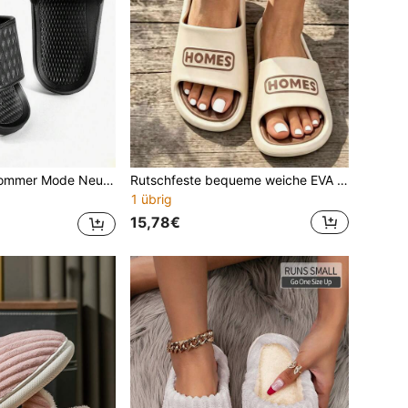
chtes EVA-Material, rutschfest, atmungsaktiv, geeignet für Garten, Strand und Innenbereich
Rutschfeste bequeme weiche EVA Damenhausschuhe, geeignet für Innen- und Außenbereich, lässig und vielseitig
1 übrig
15,78€