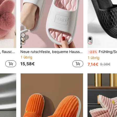
Herbst/Winter Damen süße, flauschige Plüsch-Hasen Hausschuhe, warm, lustige Hausschuhe
Neue rutschfeste, bequeme Hausschlappen, Ganzjahresmodell, Frühlings-/Sommer-Outfits
Frühling/Sommer Mode Neue minimalistische Sandalen, lei
-23%
1 übrig
1 übrig
15,58€
7,14€
9,38€