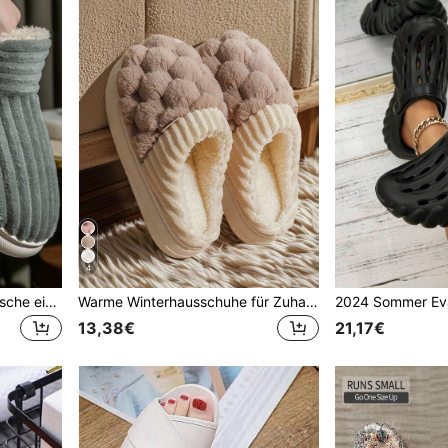
4
Herbst/Winter Damen modische einfarbige Pantoffeln Stiefel mit verschwommenem Buchstaben-Tag Dekoration, Grau, flauschige Pantoffeln
Warme Winterhausschuhe für Zuhause, rutschfeste Plüsch-Paar-Hausschuhe für den Hausgebrauch, pelzige Schuhe, flauschige Hausschuhe
13,38€
21,17€