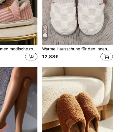
4
Herbst/Winter Damen modische rosa einfarbige Pantoffeln mit Buchstaben-Aufklebern & Teddy-Bär Futter, flauschige Hausschuhe
Warme Hausschuhe für den Innenbereich im Winter, rutschfeste Paarhausschuhe aus Plüsch für Zuhause, Schwangerschaft, Fellschuhe, flauschige Hausschuhe
12,88€