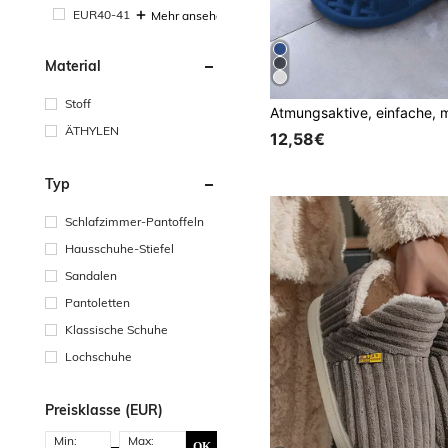
EUR40-41
Mehr ansehen
Material
Stoff
ÄTHYLEN
12,58€
Typ
Schlafzimmer-Pantoffeln
Hausschuhe-Stiefel
Sandalen
Pantoletten
Klassische Schuhe
Lochschuhe
Preisklasse (EUR)
Min:
Max:
OK