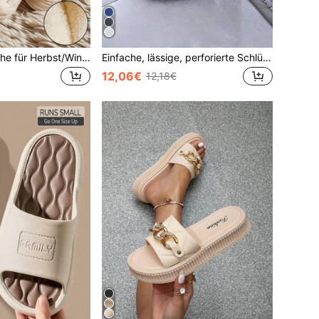
Warme Hausschuhe für Herbst/Winter für Zuhause, Paare, rutschfeste Hausschuhe für die Wochenbettphase, flauschige Hausschuhe
Einfache, lässige, perforierte Schlüpf-Hausschuhe, modisch für den täglichen Gebrauch, Hausschuhe für Frauen für Innenräume
12,06€
12,18€