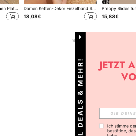
Modische Plastik-Kreuzriemen Plateau-Sandalen, geeignet für Innen- und Außenbereich, Frühlings- und Sommeroutfits
Damen Ketten-Dekor Einzelband Slides, modische Outdoor PVC Slides, Strandoutfits, Damen Pantoffeln
18,08€
15,88€
1
Insgesamt 1 Seiten
HOL DEALS & MEHR!
Ich stimme de
bestätige, dass
habe.