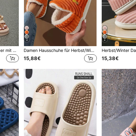
4
4
Damen Mode Plateau-Slipper mit goldenen Knöpfen, minimalistisch & praktisch, Strandschuhe, Sommerschuhe
Damen Hausschuhe für Herbst/Winter in Orange mit futuristischem Buchstaben-Applikation, wärmeisoliert, ideal für Halloween, flauschig
15,88€
15,38€