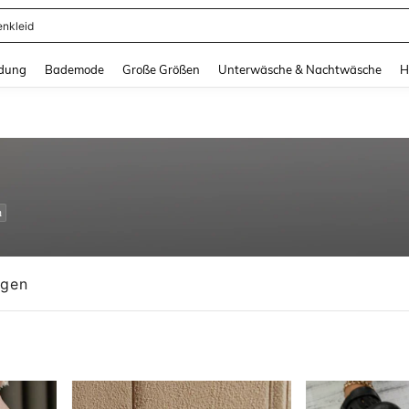
ertops
and down arrow keys to navigate search Zuletzt gesucht and Suche und Finde. Pr
dung
Bademode
Große Größen
Unterwäsche & Nachtwäsche
H
n
ngen