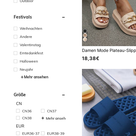
Outdoor
Festivals
Weihnachten
Andere
Valentinstag
Erntedankfest
18,38€
Halloween
Neujahr
Mehr ansehen
Größe
CN
CN36
CN37
CN38
Mehr ansehen
EUR
EUR36-37
EUR38-39