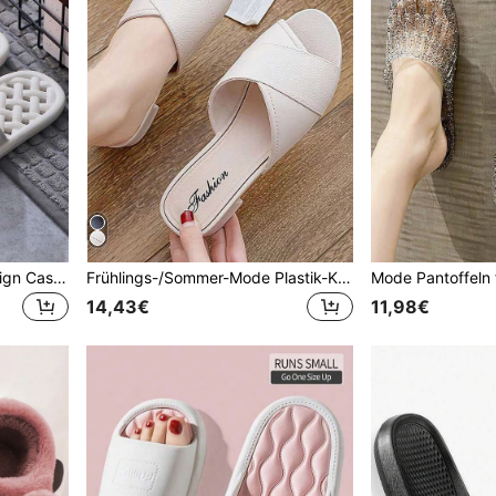
Einfaches Gittermuster Design Casual Hausschuhe, modisch für den täglichen Gebrauch, Frühling Sommer Outfits
Frühlings-/Sommer-Mode Plastik-Kreuzriemen Plateau-Sandalen, geeignet für Innen- und Außenbereich
14,43€
11,98€