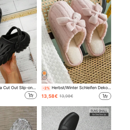
2024 Sommer Eva Cut Out Slip-on Sandalen, Strandrutschen, Hausschuhe
Herbst/Winter Schleifen Deko Kuschelige Schlafzimmer Hausschuhe, mit Schleifen verziert, warm, verstärktes Material, stilvolle Hausschuhe für alle Personen, flauschige Hausschuhe
-2%
13,58€
13,98€