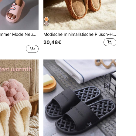
aterial, rutschfest, atmungsaktiv, wasserdicht, geeignet für Garten, Strand und Innenbereich
Modische minimalistische Plüsch-Hausschuhe, warm und bequem, mit Thermofutter, für drinnen
20,48€