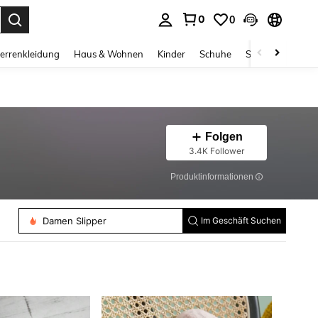
0
0
ess Enter to select.
errenkleidung
Haus & Wohnen
Kinder
Schuhe
Schmuck & Acces
Folgen
3.4K Follower
Produktinformationen
Damen Hausschuhe
Damen Slipper
Im Geschäft Suchen