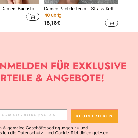
Preppy Slides für Damen, Buchstaben-Grafik Einzel-Band Pantoffeln, Strandoutfits
Damen Pantoletten mit Strass-Kettendekor, modische PVC-Hausschuhe, Sommerschuhe
40 übrig
18,18€
REGISTRIEREN
n 
Allgemeine Geschäftsbedingungen
 zu und 
 ich die 
Datenschutz- und Cookie-Richtlinien
 gelesen 