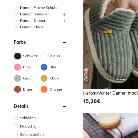
Damen Flache Schuhe
Damen Sandalen
Damen Slipper
Damen Clogs
Farbe
Schwarz
Weiss
Pink
Blau
Grau
Khaki
4
Braun
Orange
15,38€
Details
Schleifen
Flauschig
Seitenstreifen