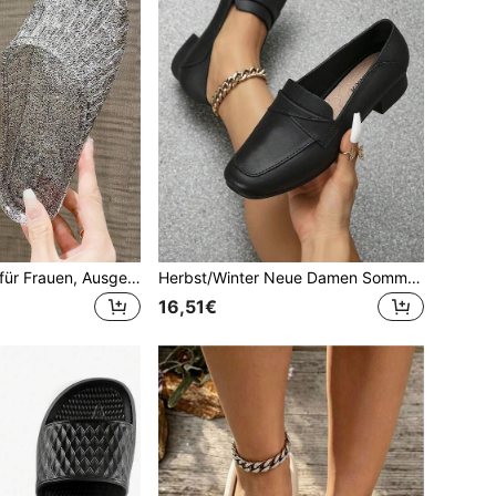
Mode Pantoffeln für Frauen, Ausgeschnittene Slides, Strandoutfits
Herbst/Winter Neue Damen Sommer Plateau-Absatz Slip-On Flats Lässig Mode Sandalen Niedriger Absatz Outdoor Schuhe (Die Schuhe fallen klein aus, bitte eine Nummer größer bestellen)
16,51€