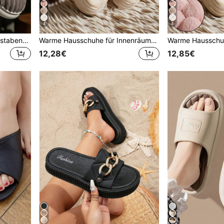
4
4
Damen Pantoffeln mit Buchstaben-Label für Herbst/Winter, modische Schlafzimmer-Stiefel mit rundem Zehenbereich, flauschige Hausschuhe
Warme Hausschuhe für Innenräume, Paar Winter Hausschuhe mit rutschfester Plüschfütterung, Fellhausschuhe
12,28€
12,85€