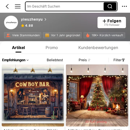
Im Geschäft Suchen
yiwuzhenyu
Folgen
773 Follower
4.88
Produktinformation: Preisangabe, Verkaufs- und Lagerbestandsdetails.
Viele Stammkunden
Vor 1 Jahr gegründet
18K+ Kürzlich verkauft
Artikel
Promo
Kundenbewertungen
Empfehlungen
Beliebtest
Preis
Filter