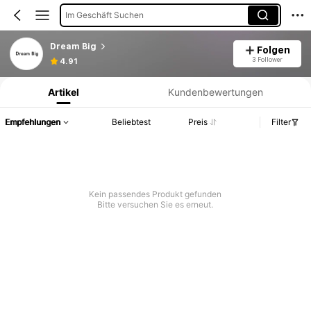
Im Geschäft Suchen
Dream Big
Folgen
Produktinformation: Preisangabe, Verkaufs- und Lagerbestandsdetails.
3 Follower
4.91
Artikel
Kundenbewertungen
Empfehlungen
Beliebtest
Preis
Filter
Kein passendes Produkt gefunden
Bitte versuchen Sie es erneut.