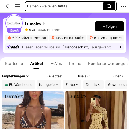
Damen Zweiteiler Outfits
Damen Cover Ups
Lumalex
Damen Minikleider
Folgen
4.74
443K Follower
Damen Röcke
620K Kürzlich verkauft
140K Erneut kaufen
61% Anstieg der Follow
Damen Midikleider
Dieser Laden wurde als
「Trendgeschäft」
ausgewählt
Produktinformation: Preisangabe, Verkaufs- und Lagerbestandsdetails.
Frauen Tops
Startseite
Artikel
Neu
Promo
Kundenbewertungen
Empfehlungen
Beliebtest
Preis
Filter
EU Warehouse
Kategorie
Farbe
Details
Gewebeelasti