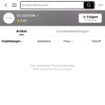
Im Geschäft Suchen
XC CUSTOM
Folgen
Produktinformation: Preisangabe, Verkaufs- und Lagerbestandsdetails.
123 Follower
4.85
Artikel
Kundenbewertungen
Empfehlungen
Beliebtest
Preis
Filter
Kein passendes Produkt gefunden
Bitte versuchen Sie es erneut.