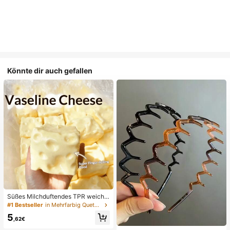
Könnte dir auch gefallen
Süßes Milchduftendes TPR weiche
s quetschbares Dumpling-förmiges
#1 Bestseller
in Mehrfarbig Quetschspielzeug für Teenager
Stressabbau-Spielzeug, 5cm niedli
5
ches lustiges Quetsch-Stressabbau
,62€
-Ornament, modisches praktisches