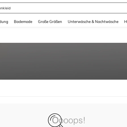
enkleid
and down arrow keys to navigate search Zuletzt gesucht and Suche und Finde. Pr
dung
Bademode
Große Größen
Unterwäsche & Nachtwäsche
H