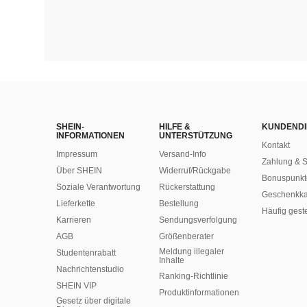
SHEIN-
HILFE &
KUNDENDI
INFORMATIONEN
UNTERSTÜTZUNG
Kontakt
Impressum
Versand-Info
Zahlung & S
Über SHEIN
Widerruf/Rückgabe
Bonuspunkt
Soziale Verantwortung
Rückerstattung
Geschenkka
Lieferkette
Bestellung
Häufig gest
Karrieren
Sendungsverfolgung
AGB
Größenberater
Meldung illegaler
Studentenrabatt
Inhalte
Nachrichtenstudio
Ranking-Richtlinie
SHEIN VIP
​Produktinformationen
Gesetz über digitale