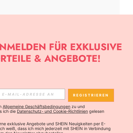
APP
SLETTER ANMELDEST, KANNST DU DIE NEUESTEN TRENDS VOR
NNST DICH JEDERZEIT ABMELDEN).
REGISTRIEREN
Abonnieren
n 
Allgemeine Geschäftsbedingungen
 zu und 
 ich die 
Datenschutz- und Cookie-Richtlinien
 gelesen 
Abonnieren
rne exklusive Angebote und SHEIN Neuigkeiten per E-
 Ich weiß, dass ich mich jederzeit mit SHEIN in Verbindung 
Abonnieren