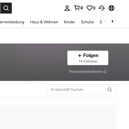
0
0
ess Enter to select.
errenkleidung
Haus & Wohnen
Kinder
Schuhe
Schmuck & Acces
Folgen
14 Follower
Produktinformationen