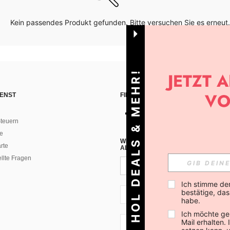
Kein passendes Produkt gefunden. Bitte versuchen Sie es erneut.
HOL DEALS & MEHR!
ENST
FINDE UNS AUF
teuern
e
WENN DU DICH FÜR UNSEREN NEW
rte
ALLEN ANDEREN ERFAHREN (DU KA
ellte Fragen
Ich stimme de
bestätige, dass
AT + 43
habe.
Ich möchte ge
Mail erhalten.
AT + 43