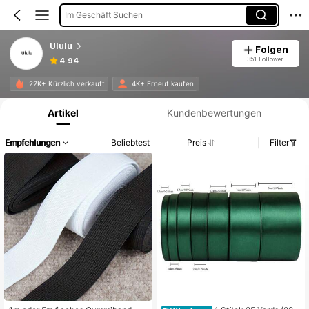
Im Geschäft Suchen
Ululu
Folgen
351 Follower
4.94
Produktinformation: Preisangabe, Verkaufs- und Lagerbestandsdetails.
22K+ Kürzlich verkauft
4K+ Erneut kaufen
Artikel
Kundenbewertungen
Empfehlungen
Beliebtest
Preis
Filter