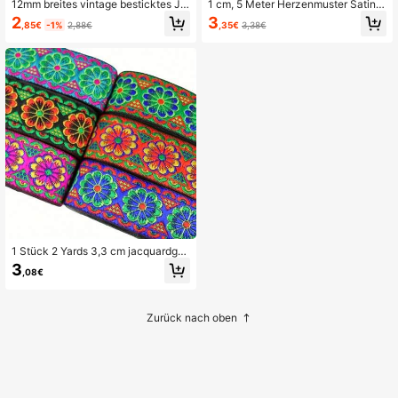
12mm breites vintage besticktes Ja
1 cm, 5 Meter Herzenmuster Satinb
cquard Bortenband, DIY Näh- und S
and für DIY Basteleien, Schleifen, V
2
3
,85€
-1%
2,88€
,35€
3,38€
trickzubehör für Kleidung und Tasc
alentinstag Geschenkverpackung,
hen
Party- und Hochzeitsdekoration, W
eihnachtsdekoration
1 Stück 2 Yards 3,3 cm jacquardge
webtes Spitzenband, besticktes ge
3
,08€
webtes Band für Kleidung, Taschen,
Nähstoffe, Blumen, Retromuster
Zurück nach oben