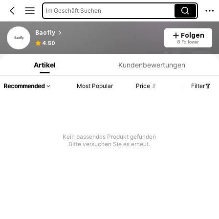
Im Geschäft Suchen
Baofly
Folgen
Produktinformation: Preisangabe, Verkaufs- und Lagerbestandsdetails.
8 Follower
4.50
Artikel
Kundenbewertungen
Recommended
Most Popular
Price
Filter
Kein passendes Produkt gefunden
Bitte versuchen Sie es erneut.