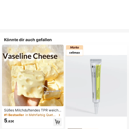
Könnte dir auch gefallen
Süßes Milchduftendes TPR weiche
s quetschbares Dumpling-förmiges
#1 Bestseller
in Mehrfarbig Quetschspielzeug für Teenager
Stressabbau-Spielzeug, 5cm niedli
5
,62€
ches lustiges Quetsch-Stressabbau
-Ornament, modisches praktisches