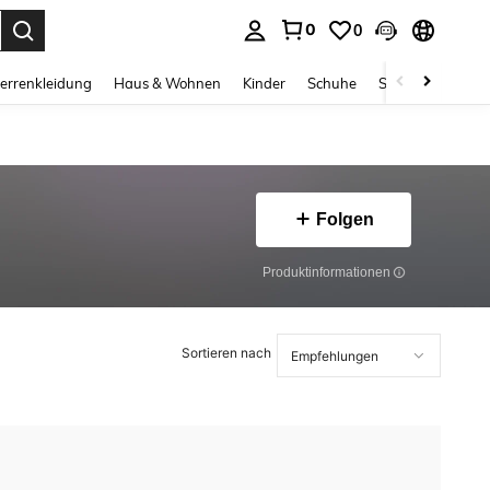
0
0
ess Enter to select.
errenkleidung
Haus & Wohnen
Kinder
Schuhe
Schmuck & Acces
Folgen
Produktinformationen
Sortieren nach