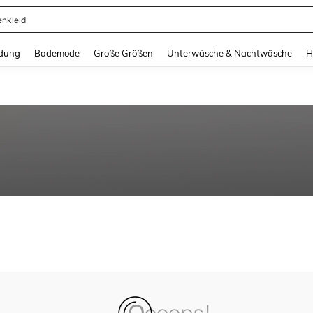
enkleid
and down arrow keys to navigate search Zuletzt gesucht and Suche und Finde. Pr
dung
Bademode
Große Größen
Unterwäsche & Nachtwäsche
H