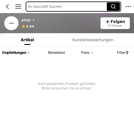
Im Geschäft Suchen
pinyi
Folgen
Produktinformation: Preisangabe, Verkaufs- und Lagerbestandsdetails.
13 Follower
4.84
Artikel
Kundenbewertungen
Empfehlungen
Beliebtest
Preis
Filter
Kein passendes Produkt gefunden
Bitte versuchen Sie es erneut.