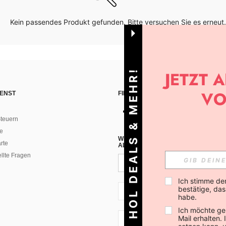
Kein passendes Produkt gefunden. Bitte versuchen Sie es erneut.
HOL DEALS & MEHR!
ENST
FINDE UNS AUF
teuern
e
WENN DU DICH FÜR UNSEREN NEW
rte
ALLEN ANDEREN ERFAHREN (DU KA
ellte Fragen
Ich stimme de
bestätige, dass
AT + 43
habe.
Ich möchte ge
Mail erhalten.
AT + 43