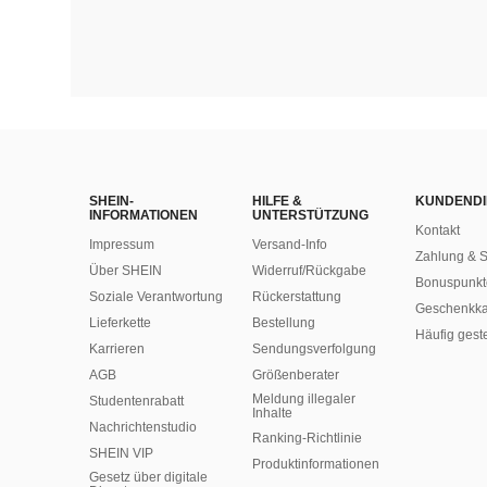
SHEIN-
HILFE &
KUNDENDI
INFORMATIONEN
UNTERSTÜTZUNG
Kontakt
Impressum
Versand-Info
Zahlung & S
Über SHEIN
Widerruf/Rückgabe
Bonuspunkt
Soziale Verantwortung
Rückerstattung
Geschenkka
Lieferkette
Bestellung
Häufig gest
Karrieren
Sendungsverfolgung
AGB
Größenberater
Meldung illegaler
Studentenrabatt
Inhalte
Nachrichtenstudio
Ranking-Richtlinie
SHEIN VIP
​Produktinformationen
Gesetz über digitale