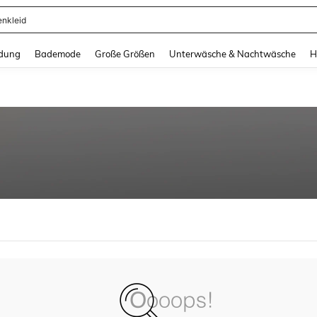
enkleid
and down arrow keys to navigate search Zuletzt gesucht and Suche und Finde. Pr
dung
Bademode
Große Größen
Unterwäsche & Nachtwäsche
H