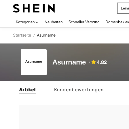
Lein
Use up 
Kategorien
Neuheiten
Schneller Versand
Damenbeklei
Startseite
Asurname
/
Asurname
4.82
Artikel
Kundenbewertungen