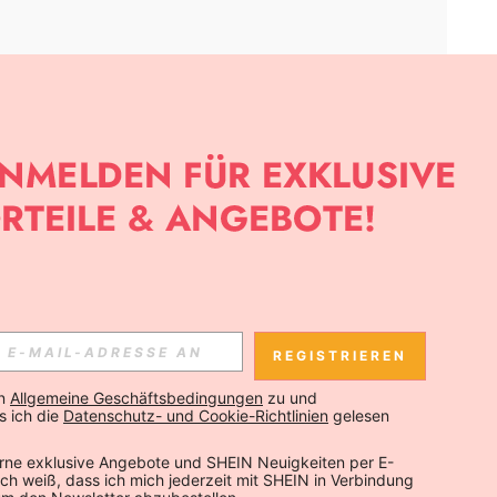
APP
SLETTER ANMELDEST, KANNST DU DIE NEUESTEN TRENDS VOR
NNST DICH JEDERZEIT ABMELDEN).
REGISTRIEREN
Abonnieren
n 
Allgemeine Geschäftsbedingungen
 zu und 
 ich die 
Datenschutz- und Cookie-Richtlinien
 gelesen 
Abonnieren
rne exklusive Angebote und SHEIN Neuigkeiten per E-
 Ich weiß, dass ich mich jederzeit mit SHEIN in Verbindung 
Abonnieren