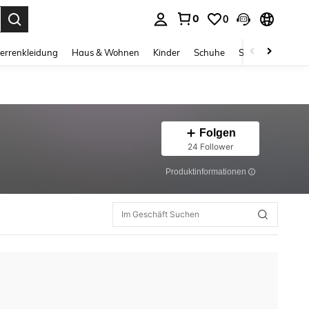
0
0
ess Enter to select.
errenkleidung
Haus & Wohnen
Kinder
Schuhe
Schmuck & Acces
Folgen
24 Follower
Produktinformationen