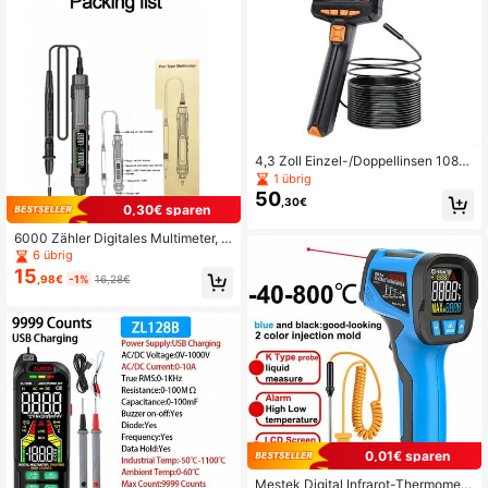
4,3 Zoll Einzel-/Doppellinsen 1080
P HD Industriekamera-Endoskop, IP
1 übrig
67 wasserdichtes Rohrinspektion B
50
,30€
oreskopmit LED-Beleuchtung
0,30€ sparen
6000 Zähler Digitales Multimeter, B
erührungsloser Hochpräzisions-Sp
6 übrig
annungsprüfer, Automatikbereich, K
15
,98€
-1%
16,28€
apazität, Ohm, NCV-Tester
0,01€ sparen
Mestek Digital Infrarot-Thermomet