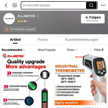
Im Geschäft Suchen
ZLLJMETER
Folgen
83 Follower
4.87
Produktinformation: Preisangabe, Verkaufs- und Lagerbestandsdetails.
1K+ Kürzlich verkauft
Artikel
Promo
Kundenbewertungen
Recommended
Most Popular
Price
Filter