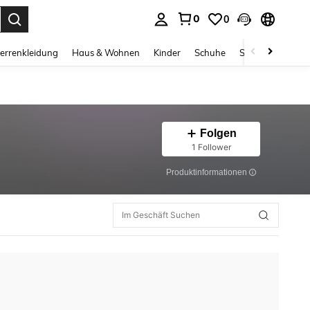
0
0
ess Enter to select.
errenkleidung
Haus & Wohnen
Kinder
Schuhe
Schmuck & Acces
Folgen
1 Follower
Produktinformationen