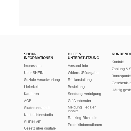
SHEIN-
HILFE &
KUNDENDI
INFORMATIONEN
UNTERSTÜTZUNG
Kontakt
Impressum
Versand-Info
Zahlung & S
Über SHEIN
Widerruf/Rückgabe
Bonuspunkt
Soziale Verantwortung
Rückerstattung
Geschenkka
Lieferkette
Bestellung
Häufig gest
Karrieren
Sendungsverfolgung
AGB
Größenberater
Meldung illegaler
Studentenrabatt
Inhalte
Nachrichtenstudio
Ranking-Richtlinie
SHEIN VIP
​Produktinformationen
Gesetz über digitale