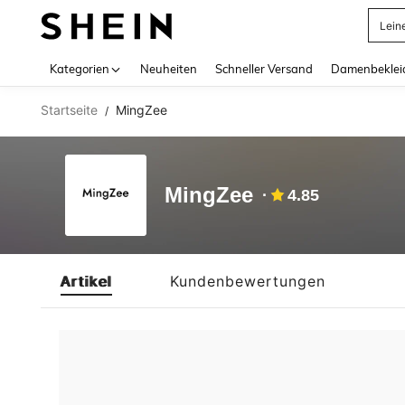
Lein
Use up 
Kategorien
Neuheiten
Schneller Versand
Damenbeklei
Startseite
MingZee
/
MingZee
4.85
Artikel
Kundenbewertungen