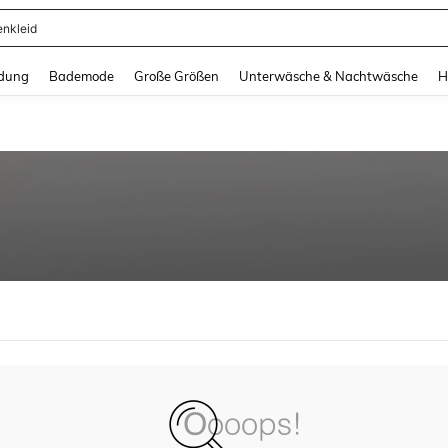
enkleid
and down arrow keys to navigate search Zuletzt gesucht and Suche und Finde. Pr
dung
Bademode
Große Größen
Unterwäsche & Nachtwäsche
H