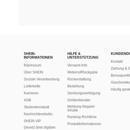
SHEIN-
HILFE &
KUNDENDI
INFORMATIONEN
UNTERSTÜTZUNG
Kontakt
Impressum
Versand-Info
Zahlung & S
Über SHEIN
Widerruf/Rückgabe
Bonuspunkt
Soziale Verantwortung
Rückerstattung
Geschenkka
Lieferkette
Bestellung
Häufig gest
Karrieren
Sendungsverfolgung
AGB
Größenberater
Meldung illegaler
Studentenrabatt
Inhalte
Nachrichtenstudio
Ranking-Richtlinie
SHEIN VIP
​Produktinformationen
Gesetz über digitale