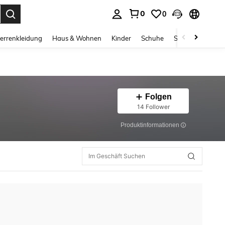
0
0
ess Enter to select.
errenkleidung
Haus & Wohnen
Kinder
Schuhe
Schmuck & Acces
Folgen
14 Follower
Produktinformationen