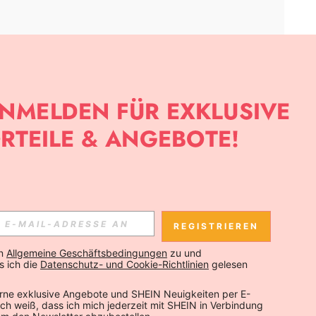
APP
SLETTER ANMELDEST, KANNST DU DIE NEUESTEN TRENDS VOR
NNST DICH JEDERZEIT ABMELDEN).
REGISTRIEREN
Abonnieren
n 
Allgemeine Geschäftsbedingungen
 zu und 
 ich die 
Datenschutz- und Cookie-Richtlinien
 gelesen 
Abonnieren
rne exklusive Angebote und SHEIN Neuigkeiten per E-
 Ich weiß, dass ich mich jederzeit mit SHEIN in Verbindung 
Abonnieren