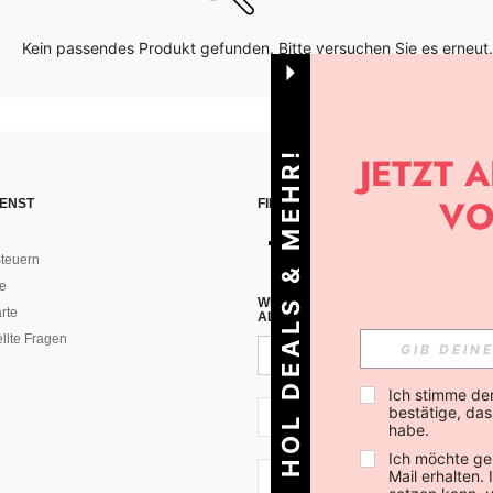
Kein passendes Produkt gefunden. Bitte versuchen Sie es erneut.
HOL DEALS & MEHR!
ENST
FINDE UNS AUF
teuern
e
WENN DU DICH FÜR UNSEREN NEW
rte
ALLEN ANDEREN ERFAHREN (DU KA
ellte Fragen
Ich stimme de
bestätige, dass
AT + 43
habe.
Ich möchte ge
Mail erhalten.
AT + 43