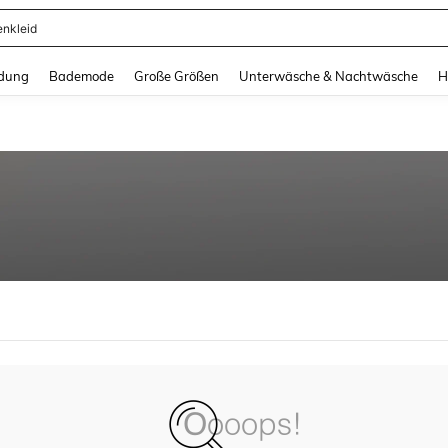
enkleid
and down arrow keys to navigate search Zuletzt gesucht and Suche und Finde. Pr
dung
Bademode
Große Größen
Unterwäsche & Nachtwäsche
H