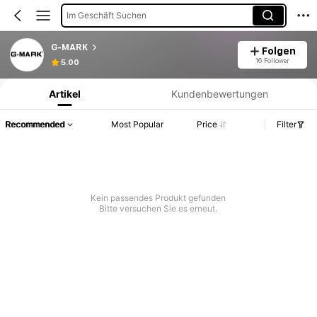
Im Geschäft Suchen
G-MARK
Folgen
Produktinformation: Preisangabe, Verkaufs- und Lagerbestandsdetails.
16 Follower
5.00
Artikel
Kundenbewertungen
Recommended
Most Popular
Price
Filter
Kein passendes Produkt gefunden
Bitte versuchen Sie es erneut.