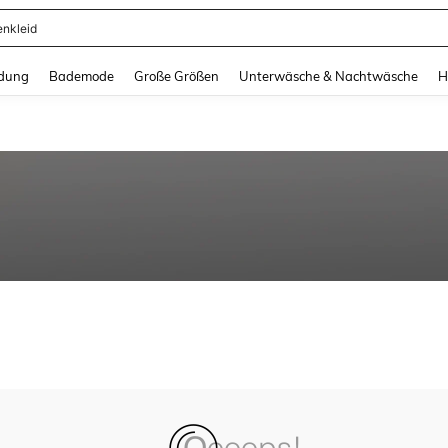
enkleid
and down arrow keys to navigate search Zuletzt gesucht and Suche und Finde. Pr
dung
Bademode
Große Größen
Unterwäsche & Nachtwäsche
H