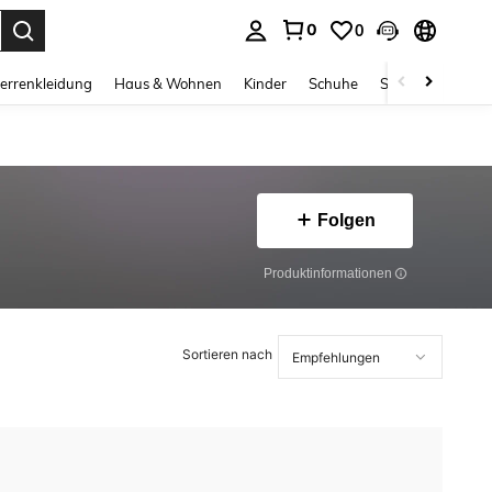
0
0
ess Enter to select.
errenkleidung
Haus & Wohnen
Kinder
Schuhe
Schmuck & Acces
Folgen
Produktinformationen
Sortieren nach