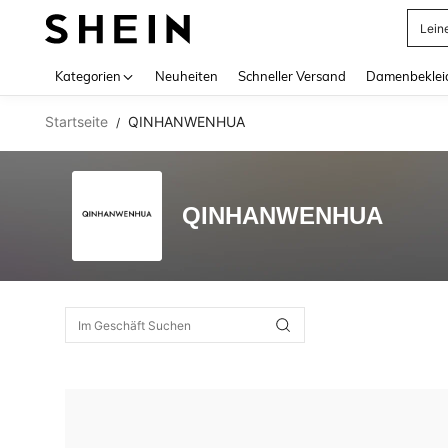
Lein
Use up 
Kategorien
Neuheiten
Schneller Versand
Damenbeklei
Startseite
QINHANWENHUA
/
QINHANWENHUA