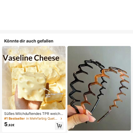
Könnte dir auch gefallen
Süßes Milchduftendes TPR weiche
s quetschbares Dumpling-förmiges
#1 Bestseller
in Mehrfarbig Quetschspielzeug für Teenager
Stressabbau-Spielzeug, 5cm niedli
5
,62€
ches lustiges Quetsch-Stressabbau
-Ornament, modisches praktisches