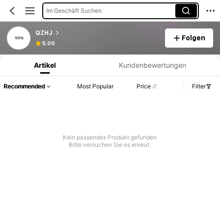
Im Geschäft Suchen
QZHJ
Folgen
Produktinformation: Preisangabe, Verkaufs- und Lagerbestandsdetails.
5.00
Artikel
Kundenbewertungen
Recommended
Most Popular
Price
Filter
Kein passendes Produkt gefunden
Bitte versuchen Sie es erneut.